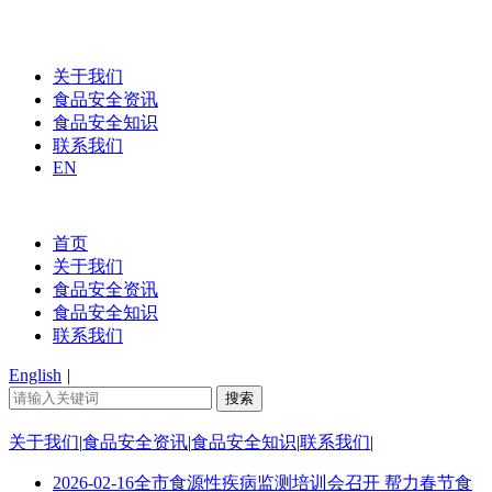
关于我们
食品安全资讯
食品安全知识
联系我们
EN
首页
关于我们
食品安全资讯
食品安全知识
联系我们
English
|
关于我们
|
食品安全资讯
|
食品安全知识
|
联系我们
|
2026-02-16
全市食源性疾病监测培训会召开 帮力春节食