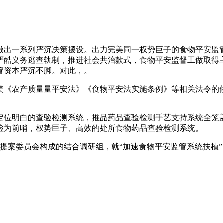
出一系列严沉决策摆设。出力完美同一权势巨子的食物平安监管
严酷义务逃查轨制，推进社会共治款式，食物平安监督工做取得
管资本严沉不脚。对此，。
《农产质量量平安法》《食物平安法实施条例》等相关法令的修
位明白的查验检测系统，推品药品查验检测手艺支持系统全笼盖
检为前哨，权势巨子、高效的处所食物药品查验检测系统。
案委员会构成的结合调研组，就“加速食物平安监管系统扶植”