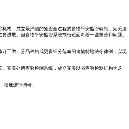
机构，成立最严酷的笼盖全过程的食物平安监管轨制，完美法
主要进展。但食物平安监管系统扶植还面对着一些坚苦和问题。
订工做。分品种构成更多细分范畴的食物特地法令律例，实现
。完美处所查验检测系统，成立完美以省查验检测机构为龙
，福建进行调研。