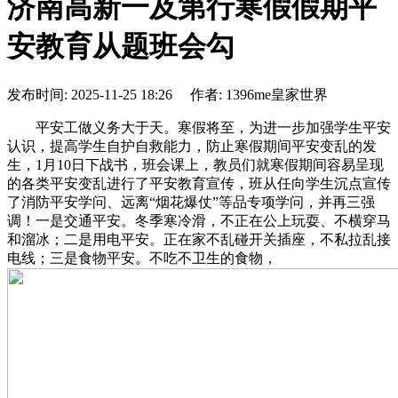
济南高新一及第行寒假假期平
安教育从题班会勾
发布时间: 2025-11-25 18:26 作者: 1396me皇家世界
平安工做义务大于天。寒假将至，为进一步加强学生平安
认识，提高学生自护自救能力，防止寒假期间平安变乱的发
生，1月10日下战书，班会课上，教员们就寒假期间容易呈现
的各类平安变乱进行了平安教育宣传，班从任向学生沉点宣传
了消防平安学问、远离“烟花爆仗”等品专项学问，并再三强
调！一是交通平安。冬季寒冷滑，不正在公上玩耍、不横穿马
和溜冰；二是用电平安。正在家不乱碰开关插座，不私拉乱接
电线；三是食物平安。不吃不卫生的食物，