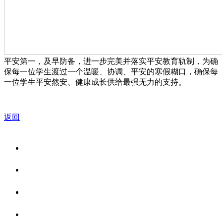
平安第一，及早防备，进一步完美并落实平安教育轨制，为确
保每一位学生渡过一个温暖、协调、平安的寒假糊口，确保每
一位学生平安然安、健康成长供给最强无力的支持。
返回
关于我们
食品安全资讯
食品安全知识
联系我们