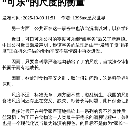
“可乐”的尺度的衡量
发布时间: 2025-10-09 11:51 作者: 1396me皇家世界
另一方面，公共正在这一事务中也该当沉着以对，以科学庄
近日，可口可乐公司的零度可乐继“甜事务”后又了新麻烦。
中国公司近日颁发声明，称该事务的呈现是由于“发错了货”错
度”正在持久洋溢的食物平安不满情感中再次迸发。
因而，只要当科学严谨地勾勒出了了的尺度，当或法令审慎
长面子而有地成长。
因而，欲处理食物平安之乱，取时俱进问题，这是科学界和
原则。
尺度不适，标准无章，则方圆不整，滋乱横生。我国的尺度化
食物尺度间还存正在交叉、缺失、标龄长等问题，此日然会让
良多时候正在科学家严谨地描绘出一系列的客不雅属性后，法
益深切，为了正在食物这一人类最主要需求的满脚过程中，兼
也是一个现代化该当最为饰演的脚色。的目标不是做为“家长”