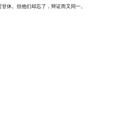
罢甘休。但他们却忘了，辩证而又同一。