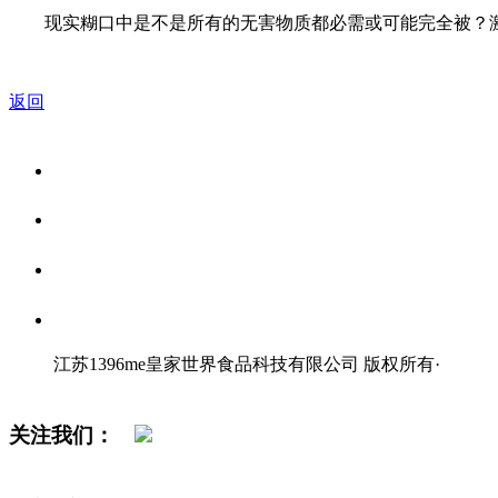
现实糊口中是不是所有的无害物质都必需或可能完全被？激怒
返回
关于我们
食品安全资讯
食品安全知识
联系我们
江苏1396me皇家世界食品科技有限公司 版权所有
·
网站地图
关注我们：