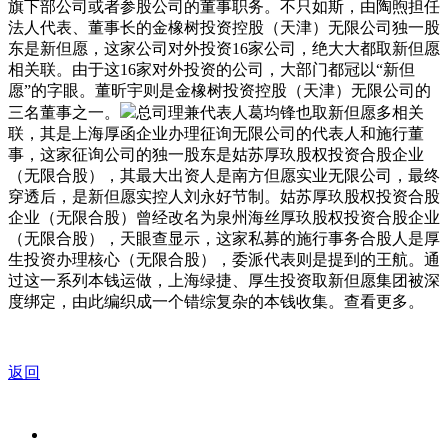
旗下部公司或者参股公司的董事职务。不只如斯，由陶煦担任
法人代表、董事长的金橡树投资控股（天津）无限公司独一股
东是新但愿，这家公司对外投资16家公司，绝大大都取新但愿
相关联。由于这16家对外投资的公司，大部门都冠以“新但
愿”的字眼。董昕宇则是金橡树投资控股（天津）无限公司的
三名董事之一。
总司理兼代表人葛均锋也取新但愿多相关
联，其是上海厚函企业办理征询无限公司的代表人和施行董
事，这家征询公司的独一股东是姑苏厚玖股权投资合股企业
（无限合股），其最大出资人是南方但愿实业无限公司，最终
穿透后，是新但愿实控人刘永好节制。姑苏厚玖股权投资合股
企业（无限合股）曾经改名为泉州海丝厚玖股权投资合股企业
（无限合股），天眼查显示，这家私募的施行事务合股人是厚
生投资办理核心（无限合股），委派代表则是提到的王航。通
过这一系列本钱运做，上海绿捷、厚生投资取新但愿集团被深
度绑定，由此编织成一个错综复杂的本钱收集。查看更多。
返回
关于我们