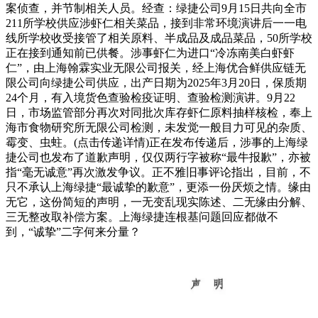
案侦查，并节制相关人员。经查：绿捷公司9月15日共向全市
211所学校供应涉虾仁相关菜品，接到非常环境演讲后一一电
线所学校收受接管了相关原料、半成品及成品菜品，50所学校
正在接到通知前已供餐。涉事虾仁为进口“冷冻南美白虾虾
仁”，由上海翰霖实业无限公司报关，经上海优合鲜供应链无
限公司向绿捷公司供应，出产日期为2025年3月20日，保质期
24个月，有入境货色查验检疫证明、查验检测演讲。9月22
日，市场监管部分再次对同批次库存虾仁原料抽样核检，奉上
海市食物研究所无限公司检测，未发觉一般目力可见的杂质、
霉变、虫蛀。(点击传递详情)正在发布传递后，涉事的上海绿
捷公司也发布了道歉声明，仅仅两行字被称“最牛报歉”，亦被
指“毫无诚意”再次激发争议。正不雅旧事评论指出，目前，不
只不承认上海绿捷“最诚挚的歉意”，更添一份厌烦之情。缘由
无它，这份简短的声明，一无变乱现实陈述、二无缘由分解、
三无整改取补偿方案。上海绿捷连根基问题回应都做不
到，“诚挚”二字何来分量？