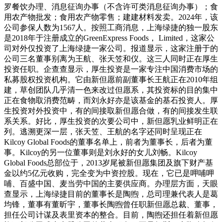
罗餐饮办理、消息征询办事（不含许可类消息征询办事）；食
用农产物批发；食用农产物零售；建建材料发卖。2024年，该
公司参保人数为1567人。按照工商消息，上海绿捷的独一股东
是2018年于注册成立的GreenExpress Foods， Limited，这家公
司对外仅投资了上海绿捷一家公司。报道显示，这家注册于的
公司三名董事别离为王航、张天笠和仪。这三人同时正在厚生
投资任职。企查查显示，厚生投资是一家专注中国消费市场的
私募股权投资机构。它由新但愿前副董事长王航正在2010年组
建，草创团队几乎清一色来改过但愿系，其投资标的目的集中
正在食物取消费范畴，而刘永好亦是该基金的基石投资人。厚
生投资对外投资中，有的间接取新但愿合做，有的间接发生联
系关系。好比，厚生投资的次要公司中，新但愿乳业鲜明正在
列。逃溯更深一层，张天笠、王航的名字还同时呈现正在
Kilcoy Global Foods的董事名单上，前者为董事长，后者为董
事。Kilcoy的另一位董事则是刘永好的女儿刘畅。Kilcoy
Global Foods总部位于，2013岁尾被新但愿集团及旗下财产基
金以约5亿元收购，完全变为中资控股。现在，它已是呷哺呷
哺、百盛中国、麦当劳中国的主要供应商。办理层方面，天眼
查显示，上海绿捷目前的董事长是陶煦，总司理兼代表人是葛
均锋，董事有董昕宇，董事长陶煦曾任职新但愿总裁、董事，
担任公司计谋及表里资本的整合。目前，陶煦还担任着新但愿