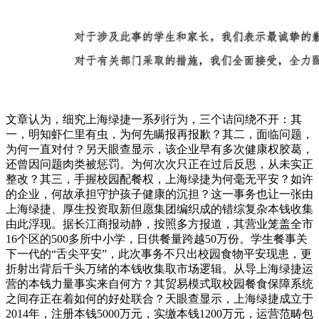
文章认为，细究上海绿捷一系列行为，三个诘问绕不开：其
一，明知虾仁里有虫，为何先瞒报再报歉？其二，面临问题，
为何一直对付？另天眼查显示，该企业早有多次健康权胶葛，
还曾因问题肉类被惩罚。为何次次只正在过后反思，从未实正
整改？其三，手握校园配餐权，上海绿捷为何毫无平安？如许
的企业，何故承担守护孩子健康的沉担？这一事务也让一张由
上海绿捷、厚生投资取新但愿集团编织成的错综复杂本钱收集
由此浮现。据长江商报动静，按照多方报道，其营业笼盖全市
16个区的500多所中小学，日供餐量跨越50万份。学生餐事关
下一代的“舌尖平安”，此次事务不只出校园食物平安现患，更
折射出背后千头万绪的本钱收集取市场逻辑。从导上海绿捷运
营的本钱力量事实来自何方？其贸易模式取校园餐食保障系统
之间存正在着如何的好处联合？天眼查显示，上海绿捷成立于
2014年，注册本钱5000万元，实缴本钱1200万元，运营范畴包