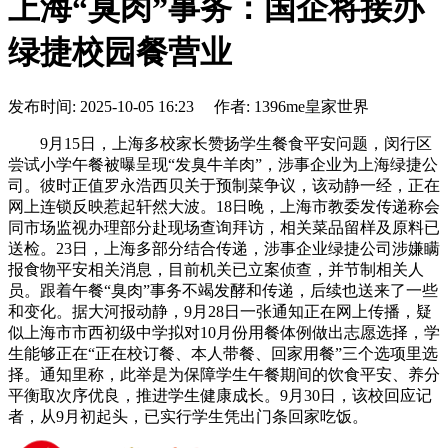
上海“臭肉”事务：国企将接办
绿捷校园餐营业
发布时间: 2025-10-05 16:23 作者: 1396me皇家世界
9月15日，上海多校家长赞扬学生餐食平安问题，闵行区
尝试小学午餐被曝呈现“发臭牛羊肉”，涉事企业为上海绿捷公
司。彼时正值罗永浩西贝关于预制菜争议，该动静一经，正在
网上连锁反映惹起轩然大波。18日晚，上海市教委发传递称会
同市场监视办理部分赴现场查询拜访，相关菜品留样及原料已
送检。23日，上海多部分结合传递，涉事企业绿捷公司涉嫌瞒
报食物平安相关消息，目前机关已立案侦查，并节制相关人
员。跟着午餐“臭肉”事务不竭发酵和传递，后续也送来了一些
和变化。据大河报动静，9月28日一张通知正在网上传播，疑
似上海市市西初级中学拟对10月份用餐体例做出志愿选择，学
生能够正在“正在校订餐、本人带餐、回家用餐”三个选项里选
择。通知里称，此举是为保障学生午餐期间的饮食平安、养分
平衡取次序优良，推进学生健康成长。9月30日，该校回应记
者，从9月初起头，已实行学生凭出门条回家吃饭。