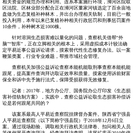
相关资金的规范办理和利用。连系本案施行环境，浉河区院取
区法院、区林业部分配合正在浉河区董家河镇选定了百余亩地
盘做为生态复植补种林木，并出台办理相关轨制，目前已一般
投入利用，本年以来已复植补种相关行政惩罚和刑事惩罚案件
10余件，补种树木近1000株。
针对溶洞生态损害难以量化的问题，查察机关借帮“外
脑”“智库”，正在立脚相关的根本上，采用虚拟成本计较法确
定平易近事公益诉讼请求，摸索替代性生态修复办法。以一案
鞭策类案，行业专业难题，帮推市域社会管理。
查察机关加强公益诉讼查察本能机能取刑事查察本能机能
跟尾，提高案件查询拜访取证效率和质量。摸索使用诉前财富
保全和诉中先予施行法式，保障受损获得无效修复。
记者：2017年，地方办公厅、国务院办公厅印发《生态损
害补偿轨制方案》，实践中，查察公益诉讼取生态损害补偿诉
讼是若何跟尾共同的？
该案系最高人平易近查察院挂牌督办案件。陕西省宁强县
人平易近查察院（以下简称宁强县院）于2018年12月6日立
案。通过现场勘验、调取相关行政机关法律卷、扣问相关人员
等体例展开查询拜访。经查询拜访查明，该尾矿库于2010年停