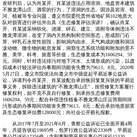
发研判后，认为肖某开、肖某波违法占用溶洞、地盘资本建筑
不雅龙潭山庄、酒窖的行为，了溶洞的生态。因涉及岩溶、暗
河、植被等专业问题，遵义市院委托贵州省地矿局102地质大
队对损害进行评估并出具《生态修复评估演讲》，确认肖某
开、肖某波采纳软化、浇灌、碎石、建立、添附等体例违法不
雅龙潭溶洞，改变了洞内天然构制和空间形态，形成部门石
芽、钟乳石永世性损毁，影响洞内由水、天气构成的微和洞活
泼动物、微生物的歇息发展，洞窟生态系统功能和附加的景不
雅、美学、科考、旅逛等价值，生态修复成本为1606294。59
元。同时，针对违法排污对地下河水、土壤形成的污染，以虚
拟成本计较法评估办事期间功能丧失费为79613。8元。2020年
5月27日，遵义市院依法向遵义市中级提起平易近事公益诉
讼，诉请判令肖某开、肖某波配合承担恢回复复兴状的平易近
事义务，拆除违法建筑的“不雅龙潭山庄”，按照修复方案履行
修复权利，如不克不及自行修复，则承担生态修复费用
1606294。59元；配合补偿违扶植备不雅龙潭山庄运营期间排
污形成的办事期间功能丧失费79613。8元；配合承担地质损害
及生态修复评估费128000元；向社会公开赔礼报歉。
从2017年7月至2021年6月，查察公益诉讼已全面开展4周
年，共提告状讼19695件，包罗行政公益诉讼2336件，平易近
事公益诉讼17356件（含刑事附带平易近事公益诉讼15320