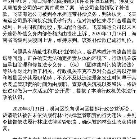
年5月至6月，海口海事法院接踵对8件案件做出裁判。涉及安
某康船务公司的4件案件调整了案，该公司全额领取了补偿
款。飞某海运公司被判令承担连带补偿义务，判决认为，飞某
海运公司虽不间接实施采砂行为，但对海砂性未尽到合理留意
权利，且共同夜间过驳，形成配合侵权。飞某海运公司以未区
分连带补偿义务内部份额为由提出上诉，2020年11月16日，海
南省高级判决驳回上诉，维持原判。该案补偿款已施行到位。
问题具有荫蔽性和累积性的特点，容易构成汗青遗留损害
逃等问题，正在确实无法确定担责从体的环境下，行政机关该
当承担管理和修复法令义务，《保》《固体废料污染防治法》
等法令对此均做了相关。行政机关不克不及对公益损害以存量
和增量区分其履职范畴，不克不及以违法景象发生时间早于其
承袭监管职责的时间为由履职。查察机关沉视以案释法，将诉
讼过程做为一次活泼的“公开课”，提拔了本地行政机关依法行
政的认识。
2020年8月31日，浉河区院向浉河区提起行政公益诉讼，
诉请确认被告未依法履行林业法律监管职责的行为违法，并判
令被告依法履行林业法律监管职责，确保被的林业生态获得修
复。