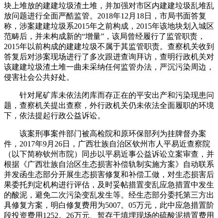
块上堆放的建建垃圾渣土堆，并加强对市区内建建垃圾乱堆乱
放问题进行全面严酷监管。2018年12月18日，市局书面答复
称，涉案建建垃圾系2015年之前构成，2015年该地块划入城区
范畴后，并未构成新的“增量”，该局曾经履行了监管职责，
2015年以前构成的建建垃圾不属于其监管职责。查察机关收到
答复后对涉案现场进行了多次跟进查询拜访，查明行政机关对
该建建垃圾渣土堆一曲未采纳任何监管办法，严沉污染周边，
侵害社会公共好处。
针对尾矿库未依法闭库而存正在的平安出产和污染现患问
题，查察机关提出查察，外行政机关仍未依法全面履职的环境
下，依法提起行政公益诉讼。
该案刑事案件部门被高检院和原环保部列为挂牌督办案
件，2017年9月26日，广西壮族自治区钦州市人平易近查察院
（以下简称钦州市院）同步以平易近事公益诉讼立案审查，并
根据《广西壮族自治区生态损害补偿轨制实施方案》自动联系
并发函生态部分开展生态损害修复和补偿工做，对生态损害后
果委托判定机构进行评估，及时妥帖措置变乱应急措置中发生
的酸泥，避免二次污染变乱发生等。经生态部分委托第三方出
具修复方案，明白修复费用为5007。05万元，此中应急措置阶
段投资费用1252。26万元、暂存于填埋现场的硫酸泥措置费用