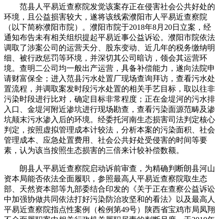
范县人平易近查察院发觉该案存正在侵害社会公共好处的
环境，且公益损害较大，遂将该线索濮阳市人平易近查察院
（以下简称濮阳市院）。濮阳市院于2018年8月20日立案，经
通知布告未有相关组织提起平易近事公益诉讼。濮阳市院依法
调取了涉案公司的运营天分、股东变动、近几年的税务缴纳明
细、被行政惩罚等环境，并深切其公司暗访，领会其运营环
境。查明二公司均一般出产运营，具备补偿能力，遂向法院申
请财富保全；进入范县污水处置厂现场查询拜访，查看污水处
置流程，并调取案发时段污水处置的相关手艺目标，取以往非
污染时段进行比对，确定目标非常程度；正在金堤河的污水排
入口、金堤河附近渗坑进行现场勘查，查看污染面源范畴及渗
坑颠末污水渗入后的环境。经委托河南生态损害司法判定核心
判定，按照虚拟管理成本计较法，分析本案的污染面积、社会
管理成本、应急处置费用、社会公共好处受侵害的时间等要
素，认为该当按照生态损害的三倍来计较补偿数额。
朗县人平易近查察院启动诉前审查，为精确判断朗县河山
资本局能否依法全面履职，参照最高人平易近查察院取生态
部、天然资本部等九部委结合印发的《关于正在查察公益诉讼
中加强协做共同依法打好污染防治攻坚和的看法》以及最高人
平易近查察院指点性案例（检例第49号）陕西省宝鸡市局凤翔