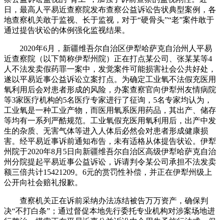
日，最高人平易近查察院发布查察公益诉讼告状典型案例，各
地查察机关敢于监视、长于监视，对于“硬骨头”“老”案件敢于
通过提告状讼的体例强化监视结果。
2020年6月，新疆维吾尔自治区伊犁哈萨克自治州人平易
近查察院（以下简称伊犁州院）正在打点某公司、张某某等4
人不法发卖假药罪一案中，发觉案件可能损害社会公共好处，
遂以平易近事公益诉讼立案打点。为确定工业氧不法假充医用
氧利用后会对患者形成的风险，办案查察官向伊犁州友情病院
等3家医疗机构的5名医疗专家进行了征询，5名专家均认为，
工业氧是一种工业产物，而医用氧系医用药品，其出产、储存
等均有一系列严酷规范。工业氧假充医用氧利用后，出产中发
生的杂质、无害气体等进入人体后必然会对患者形成健康损
害。经平易近事诉前通知布告，未有适格从体提告状讼。伊犁
州院于2020年8月5日向新疆维吾尔自治区高级伊犁哈萨克自治
州分院提起平易近事公益诉讼，诉请判令某公司承担不法发卖
额三倍共计15421209。6元的赏罚性补偿，并正在伊犁州级上
公开向社会赔礼报歉。
查察机关正在诉前采纳办法冻结被告万万资产，确保判
决“不打白条”；通过督促本地先行委托专业机构对涉案场地进