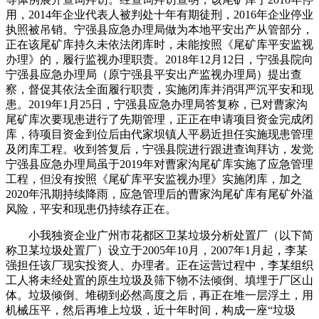
用，2014年企业代表人被判处十年有期徒刑，2016年企业停业
执照被吊销。宁强县应急办理局做为本地平安出产从管部分，
正在该尾矿库持久未依法闭库时，未能按照《尾矿库平安监视
办理》的，履行监视办理职责。2018年12月12日，宁强县院向
宁强县应急办理局（原宁强县平安出产监视办理局）提出查
察，督促其依法全面履行职责，实施闭库并消弭严沉平安和现
患。2019年1月25日，宁强县应急办理局答复称，已对曹家沟
尾矿库次要现患进行了先期管理，正正在申请项目资金完成闭
库，待项目资金到位后由代家坝镇人平易近担任实施现患管理
及闭库工程。收到答复后，宁强县院进行跟进查询拜访，发觉
宁强县应急办理局虽于2019年对曹家沟尾矿库实施了应急管理
工程，但没有按照《尾矿库平安监视办理》实施闭库，加之
2020年汛期持续降雨，应急管理后的曹家沟尾矿库有尾矿外溢
风险，平安和现患仍持续存正在。
小我独资企业广州市花都区卫某垃圾分析处置厂（以下简
称卫某垃圾处置厂）设立于2005年10月，2007年1月起，李某
强担任该厂现实投资人、办理者。正在运营过程中，李某组织
工人将未经处置的原生垃圾及筛下物不法倾倒、填埋于厂区山
体。垃圾倾倒、堆砌到必然高度之后，再正在堆一层浮土，用
机械压平，然后再堆上垃圾，近十年时间，构成一座“垃圾