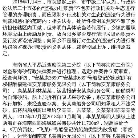
2018年1月4日，市院提起上诉。市中级二审认为，行政诉
讼法第二十五条的“监视办理职责”不包罗行政机关对生态进行
管理的办理职责，而应限制外行政机关对生态的违法行为进行
制裁和惩罚的范畴内；相关法令、处所性律例虽然宏不雅了乡
镇担任辖区内工做，但未明白具体该当若何履行，乡镇的履职
环境应由上级励及问责。故向阳乡能否履行清理垃圾的职责不
受行政诉讼法调整；向阳乡不是履行对生态的违法行为进行和
惩罚的监视办理职责的义务从体，裁定驳回上诉，维持原裁
定。
海南省人平易近查察院第二分院（以下简称海南二分院）
对盗采海砂行政法律案件进行梳理，选定8件案件立案审查。
经查询拜访，“安某康3699”“安某康689”号船登记的船舶所有
权报酬福建省安某康船务无限公司（以下简称安某康船务公
司）、康某某和林某某，运营报酬安某康船务公司，船舶类型
为自卸砂船。船上加拆有自吸式采砂设备，系安某康船务公司
私行加拆，未经查验存案。安某康船务公司明知承租人不法采
砂，仍将船舶别离出租给李某某、吉某某、文某某和陈某某等
四人。2017年12月至2018年11月期间，李某某等四人操纵上述
两船正在海南西部海域盗采海砂共计11700m³，别离被处予
4。9万的罚款。“飞某6”号船登记的船舶类型为散货船（客货
运），运营报酬南京飞某海运无限公司（以下简称飞某海运公