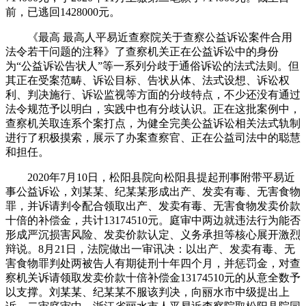
前，已逃回1428000元。
《最高 最高人平易近查察院关于查察公益诉讼案件合用
法令若干问题的注释》了查察机关正在公益诉讼中的身份
为“公益诉讼告状人”等一系列分歧于通俗诉讼的法式法则。但
其正在受案范畴、诉讼目标、告状从体、法式设想、诉讼权
利、判决施行、诉讼监视等方面的分歧特点，不少还没有通过
法令规范予以明白，实践中也有分歧认识。正在这批案例中，
查察机关取连系个案打点，为健全完美公益诉讼相关法式轨制
进行了积极摸索，展示了办案查察官、正在公益司法中的聪慧
和担任。
2020年7月10日，松阳县院向松阳县提起刑事附带平易近
事公益诉讼，刘某某、纪某某形成出产、发卖有毒、无害食物
罪，并诉请判令配合领取出产、发卖有毒、无害食物发卖价款
十倍的补偿金，共计13174510元。庭审中两边就违法行为能否
形成严沉损害风险、发卖价款认定、义务承担等核心展开激烈
辩说。8月21日，法院做出一审讯决：以出产、发卖有毒、无
害食物罪判处两被告人有期徒刑十年四个月，并惩罚金，对查
察机关诉请领取发卖价款十倍补偿金13174510元的从意全数予
以支撑。刘某某、纪某某不服该判决，向丽水市中级提出上