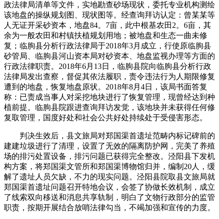
政法律局清单等文件，实地勘查砂场现状，委托专业机构测绘
该地盘的操纵规划图、现状图等。经查询拜访认定：曾某某等
人无证开采砂资本，地盘84。7亩，此中根基农田2。6亩，其
余为一般农田和村镇扶植规划用地；被地盘和生态一曲未修
复；临朐县分析行政法律局于2018年3月成立，行使原临朐县
砂管局、临朐县河山资本局对砂资本、地盘监视办理等方面的
行政法律职责。2018年6月13日，临朐县院向临朐县分析行政
法律局发出查察，督促其依法履职，责令违法行为人期限修复
遭到的地盘，恢复地盘原状。2018年8月4日，该局书面答复
称：已责成当事人对采挖地块进行了恢复管理，现曾经达到种
植前提。临朐县院跟进查询拜访发觉，该地块并未获得任何修
复取管理，国度好处和社会公共好处持续处于受侵害形态。
判决生效后，县文旅局对郑国渠首遗址范畴内标记碑前的
建建垃圾进行了清理，设置了无效的隔离防护网，完美了养殖
场的排污处置设备，排污问题已获得完全整改。泾阳县下发机
构方案，将郑国渠文管所和郑国渠博物馆归并，编制20人，缓
解了遗址人员欠缺，不力的现实问题。泾阳县院取县文旅局就
郑国渠首遗址问题召开特地会议，会签了协做长效机制，成立
了线索双向移送和消息共享轨制，明白了文物行政部分的监管
职责，按期开展结合放哨法律勾当，不竭加强和宣传的力度。