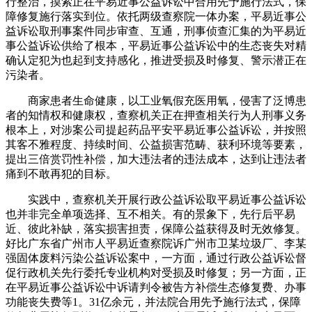
行整治，摸索正在平易近事公益诉讼中合用先予施行法式，保
障修复施行落实到位。依托两级查察院一体办案，平易近事公
益诉讼取刑事案件同步审查、互通，刑事侦查汇集的为平易近
事公益诉讼供给了根本，平易近事公益诉讼中的生态丧失对精
确认定犯为也起到支持感化，推进受损及时修复、警示潜正在
污染者。
商家患者生命健康，以工业氧假充医用氧，侵害了泛博患
者的知情权和健康权，查察机关正在押查相关行为人刑事义务
根本上，对涉案公司提起药品平安平易近事公益诉讼，并按照
其客不雅程度、持续时间、公益损害范畴、获利环境等要素，
提出三倍赏罚性补偿，加大违法者的违法成本，达到让违法者
痛到不敢再犯的目标。
实践中，查察机关开展行政公益诉讼取平易近事公益诉讼
也并非完全单项选择、互不相关。有的景象下，先行后平易
近、彼此补缺，落实损害担责，保障公益获得及时无效修复。
好比广东省广州市人平易近查察院诉广州市卫某垃圾厂、李某
强固体废料污染公益诉讼案中，一方面，通过行政公益诉讼督
促行政机关先行委托专业机构对受损及时修复；另一方面，正
在平易近事公益诉讼中诉请判令被告方补偿生态修复费、办事
功能丧失费等1。31亿余元，并法院合用先予施行法式，保障