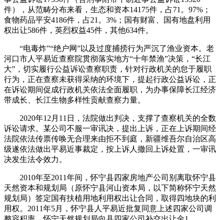
件），从范畴分布来看，生态和资本14175件，占71。97%；
食物药品平安4186件，占21。3%；国有财富、国有地盘利用
权出让586件，英烈权益45件，其他634件。
“电毒炸”“绝户网”以及过度捕捞行为严沉了渔业资本。老
河口市人平易近查察院贯彻落实地方“十年禁渔”决策，“长江
大”，切实履行公益诉讼查察职责，针对行政机关的怠于履职
行为，正在查察未获得采纳的环境下，提起行政公益诉讼，正
在诉讼期间促成行政机关依法全面履职，为办事保障长江经济
带成长、长江生物多样性贡献查察力量。
2020年12月11日，法院做出判决，支撑了查察机关的全数
诉讼请求。某公司不服一审讯决，提出上诉，正在上诉期间经
法院依法传票传唤无合理来由拒不到庭，新疆维吾尔自治区高
级遂依法做出平易近事裁定，按上诉人撤回上诉处置，一审讯
决发生法令效力。
2010年至2011年间，怀宁县四家房地产公司别离取怀宁县
天然资本和规划局（原怀宁县河山资本局，以下简称怀宁天然
规划局）签定国有扶植用地利用权出让合同，取得四地块的利
用权。2011年5月，怀宁县人平易近批复同意上述四家公司调
整容积率，怀宁天然规划局向县四家公司补交出让金1。