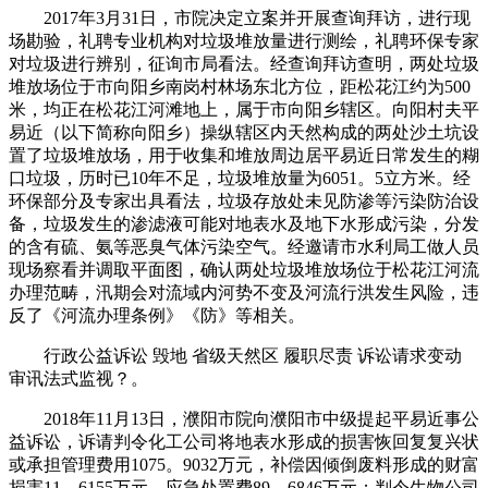
2017年3月31日，市院决定立案并开展查询拜访，进行现
场勘验，礼聘专业机构对垃圾堆放量进行测绘，礼聘环保专家
对垃圾进行辨别，征询市局看法。经查询拜访查明，两处垃圾
堆放场位于市向阳乡南岗村林场东北方位，距松花江约为500
米，均正在松花江河滩地上，属于市向阳乡辖区。向阳村夫平
易近（以下简称向阳乡）操纵辖区内天然构成的两处沙土坑设
置了垃圾堆放场，用于收集和堆放周边居平易近日常发生的糊
口垃圾，历时已10年不足，垃圾堆放量为6051。5立方米。经
环保部分及专家出具看法，垃圾存放处未见防渗等污染防治设
备，垃圾发生的渗滤液可能对地表水及地下水形成污染，分发
的含有硫、氨等恶臭气体污染空气。经邀请市水利局工做人员
现场察看并调取平面图，确认两处垃圾堆放场位于松花江河流
办理范畴，汛期会对流域内河势不变及河流行洪发生风险，违
反了《河流办理条例》《防》等相关。
行政公益诉讼 毁地 省级天然区 履职尽责 诉讼请求变动
审讯法式监视？。
2018年11月13日，濮阳市院向濮阳市中级提起平易近事公
益诉讼，诉请判令化工公司将地表水形成的损害恢回复复兴状
或承担管理费用1075。9032万元，补偿因倾倒废料形成的财富
损害11。6155万元、应急处置费89。6846万元；判令生物公司