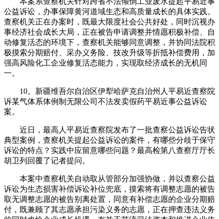
本案系查察机关针对跨省不法倾倒工业废水提起平易近事
公益诉讼，办事保障黄河道域生态和高质量成长的具体实践。
查察机关正在办案时，既最大限度社会公共好处，同时沉视办
事经济社会成长大局，正在被告申请调整并情愿积极补偿、自
动修复活态的环境下，查察机关能够同意调整，并协同法院积
极摸索分期赔付、采办义务险、技改升级等折抵补偿费用，加
强高风险化工企业修复活态能力，实现取经济成长的无机同
一。
10。新疆维吾尔自治区伊犁哈萨克自治州人平易近查察院
诉某气体系体例制无限公司不法发卖假药平易近事公益诉讼
案。
近日，最高人平易近查察院发布了一批查察公益诉讼告状
典型案例，查察机关提起公益诉讼的案件，有哪些分歧于保守
诉讼的特点？实践中应留意哪些问题？最高检第八查察厅厅长
胡卫列回覆了记者提问。
本案中查察机关自动取从管部分加强协做，并以查察公益
诉讼为生态损害补偿诉讼补位兜底，摸索将有调整志愿的被告
取无调整志愿的被告别离处置，同意有补偿志愿的企业分期赔
付，既兼顾了其志愿承担污染义务的志愿，正在押查违法义务