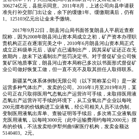
306274亿元，县批示同意。2011年8月，上述公司向县申请获
准先行补交部门出让金，余下的缓缴1年。缓缴期满后，仍有
1。125103亿元出让金未予缴纳。
2017年9月22日，朗县河山局书面答复朗县人平易近查察
院称，因为2008年朗县河山资本局成立之初，矿产资本办理职
责机构正正在逐渐完美之中，2010年6月朗县河山资本局正式
成立正科级单元后，该矿点已遏制出产，因其采矿证还正在无
效期内，故未下达遏制出产惩罚决定书。对于督促矿业公司恢
复矿区地质事宜，朗县河山资本局称已多次以书面形式督促矿
业公司做好恢复工做，但一直不克不及取其担任人取得联系。
新疆某气体系体例制无限公司（以下简称某公司）是一家
运营多种气体出产、发卖的公司。2016年1月至2019年8月，某
公司正在只取得医用气态氧出产运营许可手续，未取得医用液
态氧出产运营许可手续的环境下，从工业氧出产企业以每吨
200元摆布的价钱购进工业液氧，经公司相关人员不法伪制、
变制医用液氧出库单、查验证明等手续后，多次将工业液氧假
充医用液氧，以每吨3000元（此中运输费用约每吨2000元）摆
布的价钱，不法发卖给伊犁州曲9家医疗机构，发卖金额达
5140403。2元。