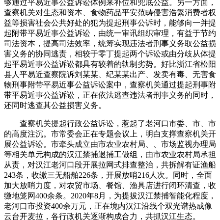
够通过平易近事公益诉讼体例来补位和兜底公益。另一方面，
查察机关对生态和资本、食物药品平安范畴侵害浩繁消费者权
益等损害社会公共好处的犯为提起刑事公诉时，能够向一并提
起附带平易近事公益诉讼，由统一审讯组织审理，有益于节约
司法资本，提高司法效率，统筹实现违法者刑事义务取公益损
害义务的协同逃责，相较于零丁提起两个诉讼或由分歧从体提
起平易近事公益诉讼都具有较着的轨制劣势。好比浙江省松阳
县人平易近查察院诉刘某某、纪某某出产、发卖有毒、无害食
物刑事附带平易近事公益诉讼案中，查察机关通过提起刑事附
带平易近事公益诉讼，正在依法逃查违法者刑事义务的同时，
还同时逃查其公益损害义务。
查察机关提起行政公益诉讼，惹起了老河口市委、市、市
的高度注沉。市常委会正在专题会议上，明白支撑查察机关开
展公益诉讼。市牵头成立由市农业农村局、、市场监视办理局
等相关单元构成的汉江禁捕退捕工做组，由市农业农村局承担
从责，对汉江老河口段开展拉网式排查整治，共拆解有证渔船
243条，收缴三无船舶226条，开展放哨216人次。同时，全面
加大放哨力度，对农贸市场、餐馆、渔具店进行闭环清查，收
缴地笼网400余条。2020年8月，为提拔汉江禁捕智能化程度，
老河口市投资400余万元，正在境内汉江沿线个双光谱热成像
云台开麦拉，各行政机关逐渐构成合力，共抓汉江生态。