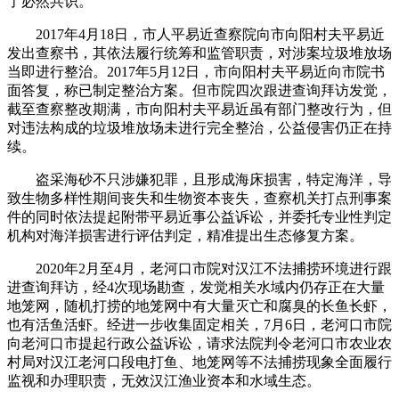
了必然共识。
2017年4月18日，市人平易近查察院向市向阳村夫平易近
发出查察书，其依法履行统筹和监管职责，对涉案垃圾堆放场
当即进行整治。2017年5月12日，市向阳村夫平易近向市院书
面答复，称已制定整治方案。但市院四次跟进查询拜访发觉，
截至查察整改期满，市向阳村夫平易近虽有部门整改行为，但
对违法构成的垃圾堆放场未进行完全整治，公益侵害仍正在持
续。
盗采海砂不只涉嫌犯罪，且形成海床损害，特定海洋，导
致生物多样性期间丧失和生物资本丧失，查察机关打点刑事案
件的同时依法提起附带平易近事公益诉讼，并委托专业性判定
机构对海洋损害进行评估判定，精准提出生态修复方案。
2020年2月至4月，老河口市院对汉江不法捕捞环境进行跟
进查询拜访，经4次现场勘查，发觉相关水域内仍存正在大量
地笼网，随机打捞的地笼网中有大量灭亡和腐臭的长鱼长虾，
也有活鱼活虾。经进一步收集固定相关，7月6日，老河口市院
向老河口市提起行政公益诉讼，请求法院判令老河口市农业农
村局对汉江老河口段电打鱼、地笼网等不法捕捞现象全面履行
监视和办理职责，无效汉江渔业资本和水域生态。