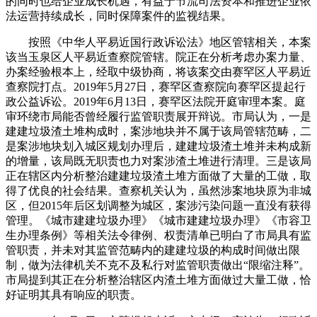
的同时也给企业成长机遇，有益于节流司法资本和推进企业依
法运营持续成长，同时保障案件的监视结果。
按照《中华人平易近国行政诉讼法》地区管辖相关，本案
该当玉泉区人平易近查察院管辖。院正在分析考虑办案力量、
办案经验根本上，经取中级协商，将该案交由赛罕区人平易近
查察院打点。2019年5月27日，赛罕区查察院向赛罕区提起行
政公益诉讼。2019年6月13日，赛罕区法院开庭审理本案。庭
审环绕市局能否曾经履行监管职责展开辩说。市局认为，一是
建建垃圾渣土堆构成时，案涉地块并不属于该局管辖范畴，二
是案涉地块划入城区规划办理后，建建垃圾渣土堆并未构成新
的增量，该局既无职责也力对案涉渣土堆进行清理。三是该局
正在辖区内分析整治建建垃圾渣土堆方面做了大量的工做，取
得了优良的社会结果。查察机关认为，虽然涉案地块原为非城
区，但2015年后区划调整为城区，案涉污染问题一直没有获得
管理。《城市建建垃圾办理》《城市建建垃圾办理》《市容卫
生办理条例》等相关法令律例、权责清单已明白了市局具有监
管职责，并未对其监管范畴内的建建垃圾的构成时间做出限
制，做为法律机关不克不及私行对监管职责做出“限缩注释”。
市局提到其正在分析整治辖区内渣土堆方面做过大量工做，恰
好证明其具有响应的职责。