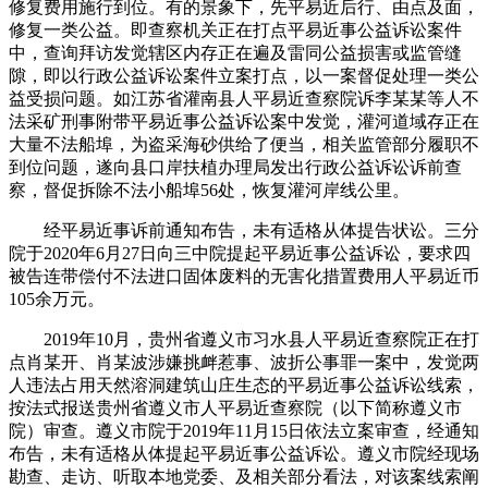
修复费用施行到位。有的景象下，先平易近后行、由点及面，
修复一类公益。即查察机关正在打点平易近事公益诉讼案件
中，查询拜访发觉辖区内存正在遍及雷同公益损害或监管缝
隙，即以行政公益诉讼案件立案打点，以一案督促处理一类公
益受损问题。如江苏省灌南县人平易近查察院诉李某某等人不
法采矿刑事附带平易近事公益诉讼案中发觉，灌河道域存正在
大量不法船埠，为盗采海砂供给了便当，相关监管部分履职不
到位问题，遂向县口岸扶植办理局发出行政公益诉讼诉前查
察，督促拆除不法小船埠56处，恢复灌河岸线公里。
经平易近事诉前通知布告，未有适格从体提告状讼。三分
院于2020年6月27日向三中院提起平易近事公益诉讼，要求四
被告连带偿付不法进口固体废料的无害化措置费用人平易近币
105余万元。
2019年10月，贵州省遵义市习水县人平易近查察院正在打
点肖某开、肖某波涉嫌挑衅惹事、波折公事罪一案中，发觉两
人违法占用天然溶洞建筑山庄生态的平易近事公益诉讼线索，
按法式报送贵州省遵义市人平易近查察院（以下简称遵义市
院）审查。遵义市院于2019年11月15日依法立案审查，经通知
布告，未有适格从体提起平易近事公益诉讼。遵义市院经现场
勘查、走访、听取本地党委、及相关部分看法，对该案线索阐