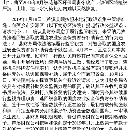
山”，曲至2016年8月被花都区环保局责令破产，倾倒区域植被
严沉，土壤、地下水污染短期内难以天然恢复。
2019年1月18日，芦溪县院按照本地行政诉讼集中管辖准
绳，向萍乡市安源区（以下简称区法院）提起行政公益诉讼，
请求判令：1、确认县财务局怠于履行监管职责、未采纳无效
办法逃回被套取的国度农业安全保费财务补助资金的行为违
法；2、县财务局依法继续履行监管职责，对被套取的国度农
业安全保费财务补助资金予以逃回。4月29日，区法院对本案
公开开庭审理。庭审中，行政机关辩称其已向芦溪财保公司发
函、动手开展行政惩罚查询拜访等工做，曾经履行了职责。查
察机关环绕案件现实和，认为行政机关虽然有部门履职但并未
采纳无效办法逃回保费补助，属于未全面履职景象。10月16
日，区法院判决支撑查察机关全数诉讼请求，认为县财务局依
法具有对保费补助资金监视办理的职责，确认其正在收到查察
书后未依法、及时打点和答复的行为违法，同时责令其继续履
行监视办理职责、逃回被套取的国度农业安全保费财务补助资
金。鉴于一次性缴回全数款子存正在坚苦，最初告竣分期缴款
和谈，商定五年内分期将案涉补助资金全数逃回国库。一审讯
决生效后，县财务局积极履职，督促芦溪财保公司按期缴纳款
子。芦溪财保公司按照和谈商定于2019年11月上缴第一笔款子
714000元，于2020年11月上缴第二笔款子714000元。截至目