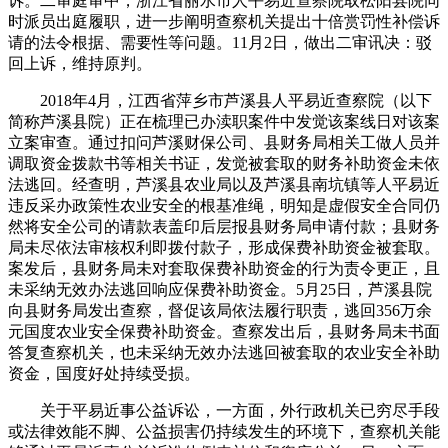
诉。二审庭审中，浙江省丽水市人平易近查察院取松阳县院同
时派员出庭履职，进一步阐明查察机关提出十倍赏罚性补偿诉
请的法令根据、需要性等问题。11月2日，做出二审讯决：驳
回上诉，维持原判。
2018年4月，江西省萍乡市芦溪县人平易近查察院（以下
简称芦溪县院）正在梳理已办渎职案件中发觉该案线日对该案
立案审查。通过扣问芦溪财保公司、县财务局相关工做人员并
调取资金拨款书等相关书证，发觉被套取的财务补助资金未依
法逃回。经查明，芦溪县农业局以及芦溪县南坑镇等人平易近
违反采办政策性农业安全的根基准绳，明知是虚假安全合同仍
然将安全公司的请款表盖印后层报县财务局申请付款；县财务
局未尽依法审核权利即拨付款子，形成保费补助资金被套取。
案发后，县财务局未对套取保费补助资金的行为责令更正，且
未采纳无效办法逃回响应保费补助资金。5月25日，芦溪县院
向县财务局发出查察，督促该局依法履行职责，逃回356万余
元国度农业安全保费补助资金。查察发出后，县财务局未书面
答复查察机关，也未采纳无效办法逃回被套取的农业安全补助
资金，国度好处持续受损。
关于平易近事公益诉讼，一方面，外行政机关已穷尽手段
或法律效能不脚、公益损害仍持续发生的环境下，查察机关能