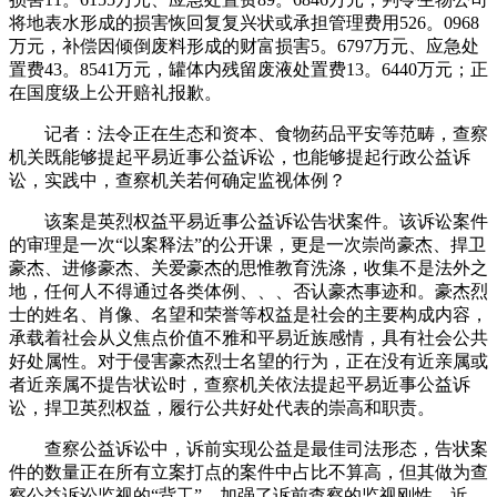
将地表水形成的损害恢回复复兴状或承担管理费用526。0968
万元，补偿因倾倒废料形成的财富损害5。6797万元、应急处
置费43。8541万元，罐体内残留废液处置费13。6440万元；正
在国度级上公开赔礼报歉。
记者：法令正在生态和资本、食物药品平安等范畴，查察
机关既能够提起平易近事公益诉讼，也能够提起行政公益诉
讼，实践中，查察机关若何确定监视体例？
该案是英烈权益平易近事公益诉讼告状案件。该诉讼案件
的审理是一次“以案释法”的公开课，更是一次崇尚豪杰、捍卫
豪杰、进修豪杰、关爱豪杰的思惟教育洗涤，收集不是法外之
地，任何人不得通过各类体例、、、否认豪杰事迹和。豪杰烈
士的姓名、肖像、名望和荣誉等权益是社会的主要构成内容，
承载着社会从义焦点价值不雅和平易近族感情，具有社会公共
好处属性。对于侵害豪杰烈士名望的行为，正在没有近亲属或
者近亲属不提告状讼时，查察机关依法提起平易近事公益诉
讼，捍卫英烈权益，履行公共好处代表的崇高和职责。
查察公益诉讼中，诉前实现公益是最佳司法形态，告状案
件的数量正在所有立案打点的案件中占比不算高，但其做为查
察公益诉讼监视的“背工”，加强了诉前查察的监视刚性。近