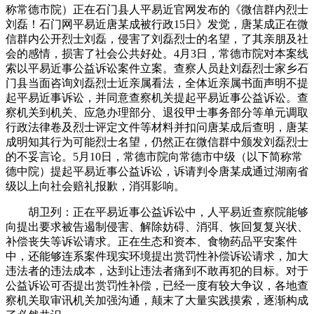
称常德市院）正在石门县人平易近官网发布的《微信群内烈士
刘磊！石门网平易近唐某成被行政15日》发觉，唐某成正在微
信群内公开烈士刘磊，侵害了刘磊烈士的名望，了其亲朋及社
会的感情，损害了社会公共好处。4月3日，常德市院对本案线
索以平易近事公益诉讼案件立案。查察人员赴刘磊烈士家乡石
门县当面咨询刘磊烈士近亲属看法，全体近亲属书面声明不提
起平易近事诉讼，并同意查察机关提起平易近事公益诉讼。查
察机关到机关、应急办理部分、退役甲士事务部分等单元调取
行政法律卷及烈士评定文件等材料并扣问唐某成后查明，唐某
成明知其行为可能烈士名望，仍然正在微信群中颁发刘磊烈士
的不妥言论。5月10日，常德市院向常德市中级（以下简称常
德中院）提起平易近事公益诉讼，诉请判令唐某成通过湖南省
级以上向社会赔礼报歉，消弭影响。
胡卫列：正在平易近事公益诉讼中，人平易近查察院能够
向提出要求被告遏制侵害、解除妨碍、消弭、恢回复复兴状、
补偿丧失等诉讼请求。正在生态和资本、食物药品平安案件
中，还能够连系案件现实环境提出赏罚性补偿诉讼请求，加大
违法者的违法成本，达到让违法者痛到不敢再犯的目标。对于
公益诉讼可否提出赏罚性补偿，已经一度有较大争议，各地查
察机关取审讯机关加强沟通，颠末了大量实践摸索，逐渐构成