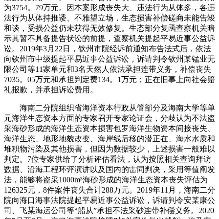
为3754。79万元。因本案形成丧失大、违法行为从体多，各违
法行为从体持推诿、不雅望立场，生态损害补偿磋商未能告竣
和谈，受损公益仍未获得无效修复。生态部分复函查察机关暗
示其暂不具备提告状讼的前提，查察机关提起平易近事公益诉
讼。2019年3月22日，钦州市院经诉前通知布告法式后，依法
向钦州市中级提起平易近事公益诉讼，诉请判令钦州某锰业无
限公司等11家单元和3名天然人依法承担连带义务，补偿丧失
7035。05万元和承担判定费134。1万元；正在旧事上向社会赔
礼报歉，并承担诉讼费用。
海南二分院组织省海洋资本行政从管部分及海南大学等单
元海洋生态资本方面的专家召开专家论证会，分歧认为不法盗
采海砂形成的海洋生态资本损害包罗海洋生物资本间接丧失、
海洋生态、地形地貌改变、海岸线后移的潜正在、海水水质和
堆积物污染及其他损害，但因为数据较少，上述损害一般难以
判定。7位专家供给了分析评估看法，认为按照相关查询拜访
数据、沿海工程环评演讲以及国内的雷同判决，采用等值阐发
法，能够将盗采1000m³海砂形成的海洋生态资本丧失评估为
126325元，8件案件丧失合计288万元。2019年11月，海南二分
院向海口海事法院提起平易近事公益诉讼，诉请判令安某康公
司、飞某海运公司等“船从”承担不法采砂连带补偿义务。2020