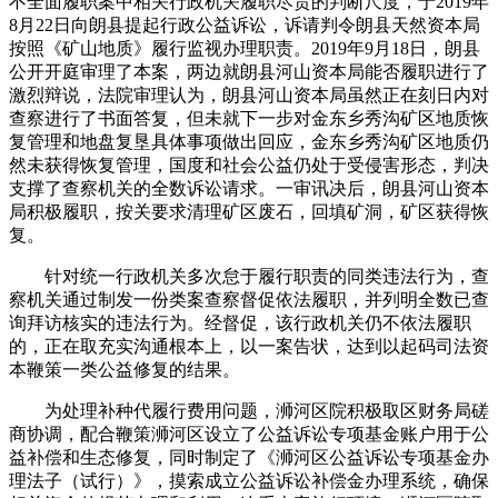
不全面履职案中相关行政机关履职尽责的判断尺度，于2019年
8月22日向朗县提起行政公益诉讼，诉请判令朗县天然资本局
按照《矿山地质》履行监视办理职责。2019年9月18日，朗县
公开开庭审理了本案，两边就朗县河山资本局能否履职进行了
激烈辩说，法院审理认为，朗县河山资本局虽然正在刻日内对
查察进行了书面答复，但未就下一步对金东乡秀沟矿区地质恢
复管理和地盘复垦具体事项做出回应，金东乡秀沟矿区地质仍
然未获得恢复管理，国度和社会公益仍处于受侵害形态，判决
支撑了查察机关的全数诉讼请求。一审讯决后，朗县河山资本
局积极履职，按关要求清理矿区废石，回填矿洞，矿区获得恢
复。
针对统一行政机关多次怠于履行职责的同类违法行为，查
察机关通过制发一份类案查察督促依法履职，并列明全数已查
询拜访核实的违法行为。经督促，该行政机关仍不依法履职
的，正在取充实沟通根本上，以一案告状，达到以起码司法资
本鞭策一类公益修复的结果。
为处理补种代履行费用问题，浉河区院积极取区财务局磋
商协调，配合鞭策浉河区设立了公益诉讼专项基金账户用于公
益补偿和生态修复，同时制定了《浉河区公益诉讼专项基金办
理法子（试行）》，摸索成立公益诉讼补偿金办理系统，确保