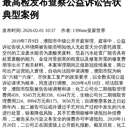
最高检发布查察公益诉讼告状
典型案例
发布时间: 2026-02-01 10:37 作者: 1396me皇家世界
2019年7月9日，濮阳市中级公开开庭审理。庭审中，公益
诉讼告状人环绕两被告能否明知他人无处置天分仍委托措置、
交付的工业废水能否为废酸类废料、范县污水处置厂能否具有
处置废酸的能力、金堤河受损害的程度以及修复所需的修复费
用等出示了相关材料。本案审理期间正值新冠疫情暴发，两公
司出产运营陷入窘境，自动向法院申请调整，濮阳市院为响
应“六稳”“六保”、尽快复工复产的政策要求，以全数实现公益
诉讼请求为根本，同意进行调整。2020年4月10日，经法院掌
管，濮阳市院取被告告竣调整和谈：化工公司分二期领取管理
费用459。9345万元和358。6344万元，生物公司分二期领取管
理费用224。8994万元和175。3656万元；自调整墨客效之日起
两年内，如二被告可以或许通过手艺对出产过程中发生的污水
进行处置，较着降低风险，其手艺费用能够申请抵扣补偿费
用，二被告采办污染义务安全的保费亦可申请抵扣。2020年11
月20日，二公司正在国度级上公开赔礼报歉。截至目前，化工