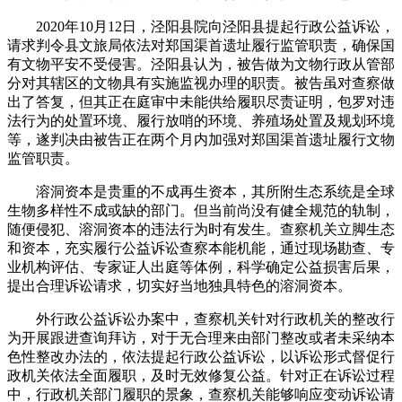
2020年10月12日，泾阳县院向泾阳县提起行政公益诉讼，
请求判令县文旅局依法对郑国渠首遗址履行监管职责，确保国
有文物平安不受侵害。泾阳县认为，被告做为文物行政从管部
分对其辖区的文物具有实施监视办理的职责。被告虽对查察做
出了答复，但其正在庭审中未能供给履职尽责证明，包罗对违
法行为的处置环境、履行放哨的环境、养殖场处置及规划环境
等，遂判决由被告正在两个月内加强对郑国渠首遗址履行文物
监管职责。
溶洞资本是贵重的不成再生资本，其所附生态系统是全球
生物多样性不成或缺的部门。但当前尚没有健全规范的轨制，
随便侵犯、溶洞资本的违法行为时有发生。查察机关立脚生态
和资本，充实履行公益诉讼查察本能机能，通过现场勘查、专
业机构评估、专家证人出庭等体例，科学确定公益损害后果，
提出合理诉讼请求，切实好当地独具特色的溶洞资本。
外行政公益诉讼办案中，查察机关针对行政机关的整改行
为开展跟进查询拜访，对于无合理来由部门整改或者未采纳本
色性整改办法的，依法提起行政公益诉讼，以诉讼形式督促行
政机关依法全面履职，及时无效修复公益。针对正在诉讼过程
中，行政机关部门履职的景象，查察机关能够响应变动诉讼请