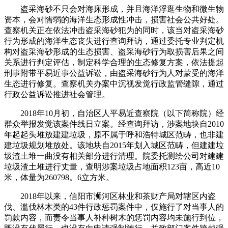
盗采海砂不只会对海床形成，并且海洋浮逛生物和微生物
资本，会对懦弱的海洋生态形成性冲击，损害社会公共好处。
查察机关正在依法冲击盗采海砂犯为的同时，该当对盗采海砂
行为形成的海洋生态丧失进行查询拜访，通过委托专业判定机
构对盗采海砂形成的生态损害、盗采海砂行为取损害后果之间
关系进行判定评估，制定科学合理的生态修复方案，依法提起
刑事附带平易近事公益诉讼，由盗采海砂行为人对蒙受的海洋
生态进行修复。查察机关办案中沉视发觉行政监管缝隙，通过
行政公益诉讼推进社会管理。
2018年10月初，自治区人平易近查察院（以下简称院）经
群众举报发觉该案件线日立案。经查询拜访，涉案地块自2010
年起起头堆放建建垃圾，原不属于呼和浩特城区范畴，也非建
建垃圾规划堆放处。该地块自2015年划入城区范畴，但建建垃
圾渣土堆一曲没有相关部分进行清理。院委托测绘公司对建建
垃圾渣土堆进行丈量，查明涉案垃圾占地面积123亩，高近10
米，体量为260798。6立方米。
2018年以来，信阳市浉河区林业和茶财产局对辖区内盗
伐、滥伐林木类的43件行政惩罚案件中，仅施行了对当事人的
罚款内容，而责令当事人补种树木的惩罚内容均未施行到位，