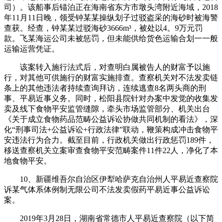
司）。该船事后锚泊正在海南省东方市墩头湾附近海域，2018
年11月11日晚，领受钟某某操纵划子过驳盗采的海砂时被海警
查获。经查，钟某某过驳海砂3666m³，被处以4。9万元罚
款。飞某海运公司未被惩罚，但未能供给货色运输合划一一般
运输运营凭证。
该案转入施行法式后，对查明白属被告人的财富予以施
行，对其他可供施行的财富实施排查。查察机关对不法发卖链
条上的其他违法者持续查询拜访，连续逃查8名两头商的刑
事、平易近事义务。同时，松阳县院针对办案中发觉的收集发
卖及线下食物平安监管缝隙，牵头市场监管部分、机关出台
《关于成立食物药品范畴公益诉讼协做共同机制的看法》，深
化“刑事司法+公益诉讼+行政法律”联动，鞭策构成冲击食物平
安违法行为合力。截至目前，行政机关做出行政惩罚189件，
移送查察机关立案审查食物平安范畴案件11件22人，净化了本
地食物平安。
10、新疆维吾尔自治区伊犁哈萨克自治州人平易近查察院
诉某气体系体例制无限公司不法发卖假药平易近事公益诉讼
案。
2019年3月28日，湖南省常德市人平易近查察院（以下简