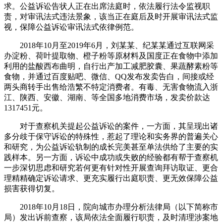
求。公益诉讼告状人正在出席法庭时，依法履行法令监视职
责，对审讯法式违法景象，该当正在庭后及时开展审讯法式监
视，保障公益诉讼审讯法式依律例范。
2018年10月至2019年6月，刘某某、纪某某通过互联网采
办淀粉、荷叶提取物、橙子粉等原材料及国度正在食物中添加
利用的盐酸西布曲明，自行出产加工减肥胶囊、果蔬酵素粉等
食物，并通过百度贴吧、微信、QQ发布发卖告白，间接或经
两头商转手出售给浩繁不特定消费者。有毒、无害食物流入浙
江、陕西、安徽、湖南、等全国多地消费市场，发卖价款达
1317451元。
对于查察机关提起公益诉讼的案件，一方面，其呈现出诸
多分歧于保守诉讼的特殊性，惹起了理论和实务界的普遍关心
和研究，为公益诉讼轨制的成长完美甚至单法供给了主要的实
践样本。另一方面，诉讼中成功或失败的经验都有帮于查察机
一步深切思虑和研究若何更有针对性开展查询拜访取证、更合
理精精确定诉讼请求、更充实履行出庭职责、更无效保障公益
损害获得切复。
2018年10月18日，院向城市办理分析法律局（以下简称市
局）发出诉前查察，该局依法全面履行职责，及时清理涉案地