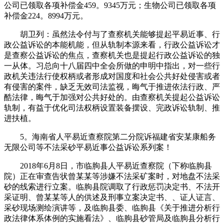
公司已领取各项补偿金459。9345万元；生物公司已领取各项
补偿金224。8994万元。
胡卫列：虽然法令付与了查察机关能够提起平易近事、行
政公益诉讼的本能机能，但从轨制本源来看，行政公益诉讼才
是查察公益诉讼的焦点，查察机关也是提起行政公益诉讼的独
一从体。习总向十八届四中全会所做的申明中指出，对一些行
政机关违法行使权柄或者形成对国度和社会公共好处侵害或者
有侵害的案件，缺乏无效司法监视，晦气于推进依法行政、严
酷法律，晦气于加强对公共好处的。由查察机关提起公益诉讼
轨制，有益于优化司法权柄设置装备摆设、完政诉讼轨制、推
进扶植。
5。海南省人平易近查察院第二分院诉福建省安某康船务
无限公司等不法采砂平易近事公益诉讼系列案！
2018年6月8日，市临朐县人平易近查察院（下称临朐县
院）正在审查告状曾某某等涉嫌不法采矿案时，对地盘不法采
砂的线索进行立案。临朐县院调取了行政惩罚决定书、不法开
采证明、曾某某等人的供述及刑事立案决定书、、证人证言、
采砂现场测绘演讲等，及临朐县委、临朐县《关于推进分析行
政法律体系体例的实施看法》、临朐县砂管局及临朐县分析行