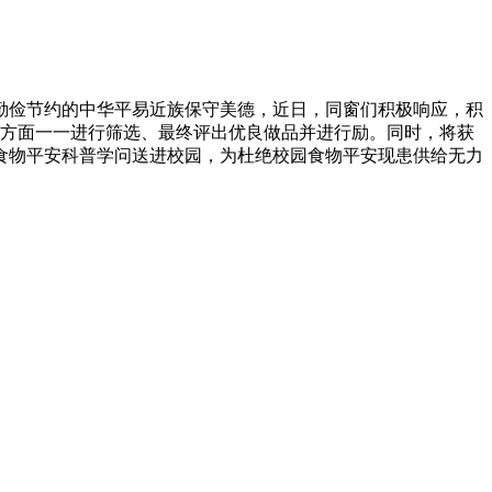
俭节约的中华平易近族保守美德，近日，同窗们积极响应，积
等方面一一进行筛选、最终评出优良做品并进行励。同时，将获
食物平安科普学问送进校园，为杜绝校园食物平安现患供给无力