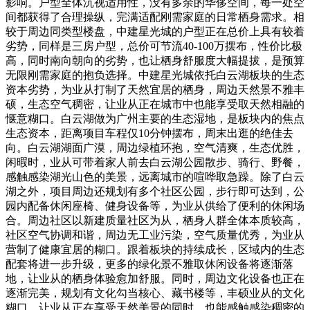
影响。户型全体沉视适用性，没有多余的华侈空间，每一处空
间都获得了合理操纵，完满适配刚需家庭的日常栖身需求。相
较于周边同类型楼盘，中建星光城的户型正在总价上具有较着
劣势，同样是三房户型，总价可节流40-100万摆布，性价比极
高，同时南向朝向的劣势，也让栖身舒服度大幅提拔，是预算
无限刚需家庭的抱负选择。中建星光城依托白云湖板块的生态
资本劣势，为业从打制了天然宜居的栖身，周边天然景不雅丰
硕，生态空气稠密，让业从正在城市中也能享受取天然相融的
惬意糊口。白云湖做为广州主要的生态湿地，是板块内的焦点
生态资本，距离项目车程仅10分钟摆布，周末出逛的绝佳去
向。白云湖湖面广漠，周边绿植环抱，空气清爽，生态优胜，
闲暇时，业从可带着家人前去白云湖公园散步、骑行、野餐，
感触感染湖光山色的美景，远离城市的喧哗取急躁。除了白云
湖之外，项目周边还规划有多个社区公园，步行即可达到，公
园内配备休闲座椅、健身设备等，为业从供给了便利的休闲场
合。周边社区以新建质量社区为从，栖身人群全体本质较高，
社区空气协调和谐，周边无工业污染，空气质量优秀，为业从
营制了健康宜居的糊口。跟着板块的持续成长，区域内的生态
配套将进一步升级，更多的绿化景不雅取休闲设备将逐渐落
地，让业从的栖身体验愈加舒服。同时，周边文化设备也正在
逐渐完美，规划有文化勾当核心、藏书楼等，丰硕业从的文化
糊口，让业从正在享受天然美景的同时，也能感触感染稠密的