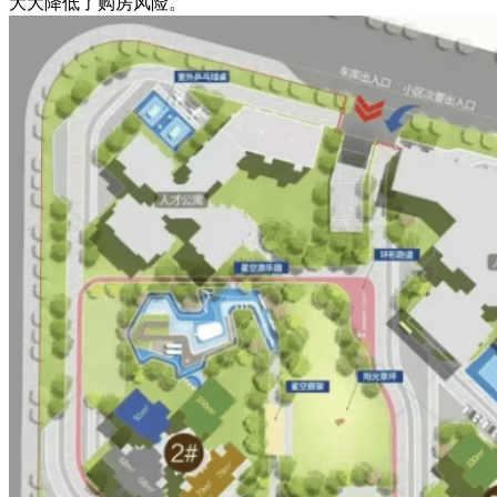
大大降低了购房风险。