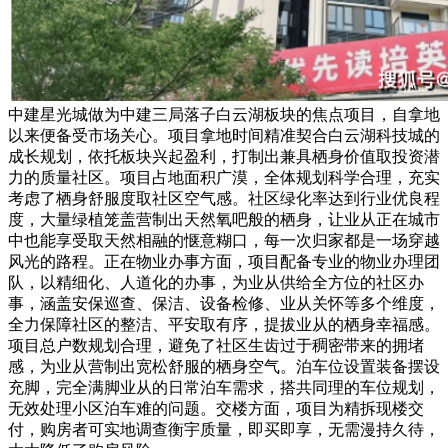
中建星光城做为中建三局落子白云湖板块的焦点项目，自拿地
以来便备受市场关心。项目拿地时间精准契合白云湖科技城的
成长规划，依托板块兴起盈利，打制出兼具栖身价值取投资潜
力的质量社区。项目占地面积广漠，全体规划科学合理，充实
考虑了栖身舒服度取社区空气感。社区绿化率达到行业优良程
度，大量绿植笼盖营制出天然氧吧般的栖身，让业从正在城市
中也能享受取天然相融的惬意糊口，每一次归家都是一场穿越
风光的路程。正在物业办事方面，项目配备专业的物业办理团
队，以精细化、人道化的办事，为业从供给全方位的社区办
事，涵盖安保巡查、保洁、设备检修、业从关怀等多个维度，
全力保障社区的整洁、平安取有序，提拔业从的栖身幸福感。
项目总户数规划合理，避免了社区生齿过于稠密带来的拥堵
感，为业从营制出宽松舒服的栖身空气。泊车位设置装备摆设
充脚，完全满脚业从的日常泊车需求，搭共同理的车位规划，
无效处理小区泊车难的问题。交楼方面，项目为精拆现楼交
付，购房者可实地调查衡宇质量，即买即享，无需漫持久待，