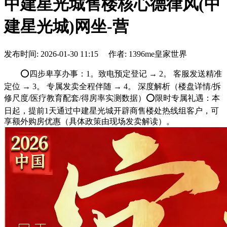
中建星光城售楼核心德律风(中
建星光城)网坐-营
发布时间: 2026-01-30 11:15 作者: 1396me皇家世界
⭕四步卑享办事：1。致电预定登记 → 2。 客服发送精准
定位 → 3。 专属发卖全程伴随 → 4。 深度解析（楼盘详情/拆
修尺度/医疗教育配套/得房率实测数据）⭕限时专属礼遇：本
日起，提前1天通过中建星光城开辟商售楼处热线组客户，可
享额外购房优惠（具体政策由现场发卖解读）。