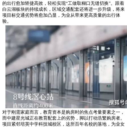
的出行愈加矫捷高效，轻松实现“工做取糊口无缝切换”。跟着
白云湖板块的持续成长，区域交通配套还将进一步升级，将来
项目标交通劣势将愈加凸显，为业从带来更高质量的出行体
验。
对于刚需家庭而言，教育资本是购房时的焦点考量要素之一，
而中建星光城正在教育配套上的劣势，脚以打动浩繁购房者。
项目紧邻培英中学科技城校区，这所百年名校的落地，为业女