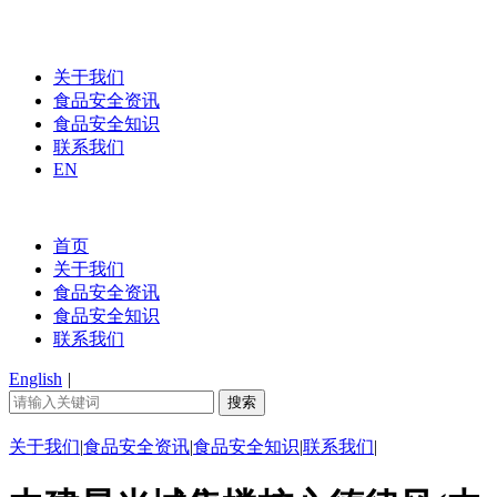
关于我们
食品安全资讯
食品安全知识
联系我们
EN
首页
关于我们
食品安全资讯
食品安全知识
联系我们
English
|
关于我们
|
食品安全资讯
|
食品安全知识
|
联系我们
|