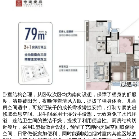
卧室结构合理，从卧取次卧均为南向设想，保障了栖身的舒服
度，清晨被阳光，夜晚伴着清风入眠，提拔了栖身体验。儿童
房空间适中，可按照孩子的成长需求矫捷安插，打制专属的进
修取歇息空间。卫生间采用干湿分手设想，无效避免了水汽洋
溢，连结卫生间的整洁干燥，提拔了利用便当性。厨房结构切
近餐厅，采用L型操做台设想，预留了充脚的烹调空间取储物
空间，日常做饭愈加便利，同时能削减油烟对室内其他区域的