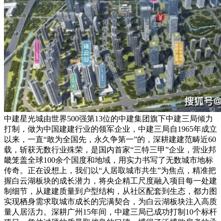
中建星光城由世界500强第13位的中建集团旗下中建三局倾力
打制，做为中国建建行业的领军企业，中建三局自1965年成立
以来，一直“敢为全国先，永久争第一”的，深耕建建范畴近60
载，斩获无数行业殊荣，是国内首家“三特三甲”企业，营业邦
畿笼盖全球100余个国度和地域，用实力书写了无数城市地标
传奇。正在设想上，我们以“人居取城市共生”为焦点，精准把
握白云湖板块的成长潜力，将央企精工尺度融入项目每一处建
制细节，从建建质量到户型结构，从社区配套到生态，都力图
实现栖身需求取城市成长的完满契合，为白云湖板块注入高质
量人居活力。深耕广州15年间，中建三局已成功打制10个标杆