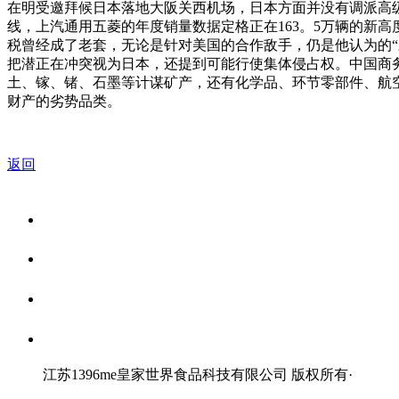
在明受邀拜候日本落地大阪关西机场，日本方面并没有调派高级
线，上汽通用五菱的年度销量数据定格正在163。5万辆的新
税曾经成了老套，无论是针对美国的合作敌手，仍是他认为的“
把潜正在冲突视为日本，还提到可能行使集体侵占权。中国商务
土、镓、锗、石墨等计谋矿产，还有化学品、环节零部件、航
财产的劣势品类。
返回
关于我们
食品安全资讯
食品安全知识
联系我们
江苏1396me皇家世界食品科技有限公司 版权所有
·
网站地图