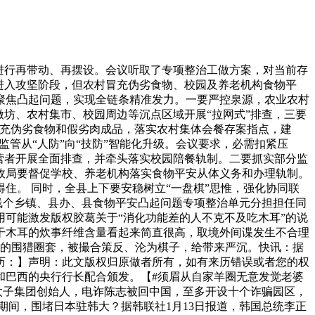
进行再带动、再摆设。会议听取了专项整治工做方案，对当前存
进入攻坚阶段，但农村冒充伪劣食物、校园及养老机构食物平
聚焦凸起问题，实现全链条精准发力。一要严控泉源，农业农村
坊、农村集市、校园周边等沉点区域开展“拉网式”排查，三要
冒充伪劣食物和假劣肉成品，落实农村集体会餐存案指点，建
监管从“人防”向“技防”智能化升级。会议要求，必需扣紧压
营者开展全面排查，并牵头落实校园陪餐轨制。二要抓实部分监
政局要督促学校、养老机构落实食物平安从体义务和办理轨制。
住。 同时，全县上下要安稳树立“一盘棋”思惟，强化协同联
线个乡镇、县办、县食物平安凸起问题专项整治单元分担担任同
可能激发版权胶葛关于“消化功能差的人不克不及吃木耳”的说
干木耳的炊事纤维含量看起来简直很高，取境外间谍发生不合理
织的围猎圈套，被撮合策反、沦为棋子，给带来严沉。快讯：据
历：】声明：此文版权归原做者所有，如有来历错误或者您的权
和巴西的央行行长配合颁发。【#须眉从自家羊圈无意发觉老婆
埔寨太子集团创始人，电诈陈志被回中国，至多开设十个诈骗园区，
间，围堵日本驻韩大？据韩联社1月13日报道，韩国总统李正