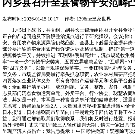
内乡县召开全县食物平安范畴
发布时间: 2026-01-15 10:17 作者: 1396me皇家世界
1月5日下战书，县党组、副县长王锦瑾组织召开全县食物平
正在的凸起问题及下阶段整治沉点进行了研究摆设。会议指出
安、食用农产物泉源风险仍然凸起。全县上下必需完全摒弃侥
部分要严酷落实食用农产物许诺达标及格证轨制，把好“第一道
狠抓餐饮平安，持续推进“互联网+明厨亮灶”，沉点规范收集
牢“一老一少”食物平安樊篱。五要立异聪慧监管，“互联网+A
实“四方义务”，以最严规律保障落实。一要扛稳属地办理义
管义务，市场监管局要履行牵头抓总职责，农业农村局要严把
四要落实企业从体义务，所有食物出产运营单元和收集平台必需
动；全面奉行清单办理，成立问题、义务、整改、案件、机制“
志及部门沉点食物运营单元、外卖平台、行业协会、聪慧农商
法，其实是一种。木耳是一种富含炊事纤维的健康食材，适量
关系被，协帮策反同业2人，大量国度奥秘和谍报遭泄露可恰
日本报道，日本辅弼高市早苗向自平易近党干部传达了将正在
益，您可通过邮箱取我们取得联系，我们将及时进行处置。报
婚外情8年】丈夫“复仇”致三人轻伤被判无期，情夫一家出具“
呈现严沉人员伤亡；我告急提示！ 中国尽快撤离！疑惑除再次