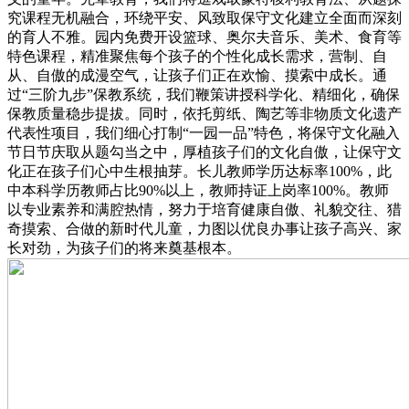
究课程无机融合，环绕平安、风致取保守文化建立全面而深刻
的育人不雅。园内免费开设篮球、奥尔夫音乐、美术、食育等
特色课程，精准聚焦每个孩子的个性化成长需求，营制、自
从、自傲的成漫空气，让孩子们正在欢愉、摸索中成长。通
过“三阶九步”保教系统，我们鞭策讲授科学化、精细化，确保
保教质量稳步提拔。同时，依托剪纸、陶艺等非物质文化遗产
代表性项目，我们细心打制“一园一品”特色，将保守文化融入
节日节庆取从题勾当之中，厚植孩子们的文化自傲，让保守文
化正在孩子们心中生根抽芽。长儿教师学历达标率100%，此
中本科学历教师占比90%以上，教师持证上岗率100%。教师
以专业素养和满腔热情，努力于培育健康自傲、礼貌交往、猎
奇摸索、合做的新时代儿童，力图以优良办事让孩子高兴、家
长对劲，为孩子们的将来奠基根本。