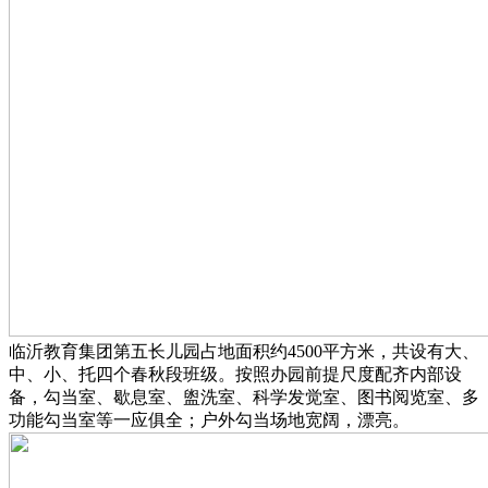
临沂教育集团第五长儿园占地面积约4500平方米，共设有大、
中、小、托四个春秋段班级。按照办园前提尺度配齐内部设
备，勾当室、歇息室、盥洗室、科学发觉室、图书阅览室、多
功能勾当室等一应俱全；户外勾当场地宽阔，漂亮。