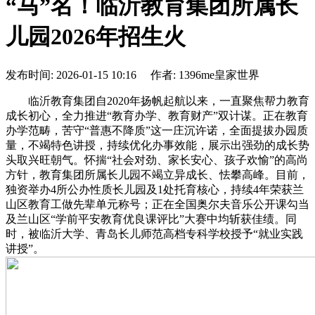
“马”名！临沂教育集团所属长
儿园2026年招生火
发布时间: 2026-01-15 10:16 作者: 1396me皇家世界
临沂教育集团自2020年扬帆起航以来，一直聚焦帮力教育
成长初心，全力推进“教育办学、教育财产”双计谋。正在教育
办学范畴，苦守“普惠不降质”这一庄沉许诺，全面提拔办园质
量，不竭特色讲授，持续优化办事效能，展示出强劲的成长势
头取兴旺朝气。怀揣“社会对劲、家长安心、孩子欢愉”的高尚
方针，教育集团所属长儿园不竭立异成长、怯攀高峰。目前，
独资举办4所公办性质长儿园及1处托育核心，持续4年荣获兰
山区教育工做先辈单元称号；正在全国奥尔夫音乐公开课勾当
及兰山区“学前平安教育优良课评比”大赛中均斩获佳绩。同
时，被临沂大学、青岛长儿师范高档专科学校授予“就业实践
讲授”。