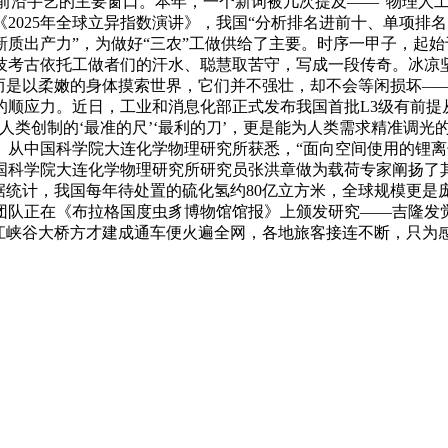
沿手艺的主要窗口。本年，一个新词被几次提及——“物理人工智能（物
025年全球立异指数演讲》，我国“分析排名进前十、单项排名
质出产力”，为做好“三农”工做供给了主要。时序一甲子，起
技考古依托工做者们的汗水、聪慧取苦守，写成一段传奇。冰凉
，而是以柔嫩的身体摸索世界，它们并不强壮，却不会等闲损坏—
的顺应力。近日，工业和消息化部正式发布我国首批L3级有前提
类创制的‘最准的尺’‘最利的刀’，更是能为人类需求精准调光的
。从中国科学院大连化学物理研究所获悉，“面向空间使用的锂
国科学院大连化学物理研究所研究员张洪章做为载荷专家阐扬了
据统计，我国每年待处置的硫化氢约80亿立方米，全球规模更
团队正在《布拉格国度虫豸博物馆馆报》上颁发研究——吉隆发
花江峡谷大桥方才建成通车便火遍全网，各地旅客接连不断，只为