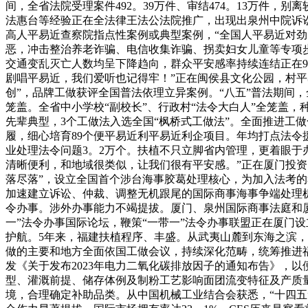
间，全省法院受理案件492。39万件、审结474。13万件，别
法惠台等经验正在全法律王法公法院推广，出现出泉州中院诉讼办
高人平易近查察院指点性案例或典型案例，“全国人平易近对劲
恶，冲击整治养老诈骗、电信收集诈骗、拐卖妇女儿童等专项步
交通变乱灭亡人数均呈下降趋向，群众平安感率持续连结正在9
剧唱平易近，我们爱听也记得牢！”正在闽侯县文化公园，村平易
创”，品牌工做获评全国普法依理立异案例。“八五”普法期间
笼盖。全省中小学校“副校长”、行政村“法令大白人”全笼盖，种
先辈典型，3个工做法入选全国“枫桥式工做法”。全面推进工做
履，细心培育89个便平易近利平易近利企项目。年均打点法令援
业处理法令问题3。2万个。扶植不只立脚省内管理，更着眼于
清晰便利，和地域很类似，让我们很有平安感。”正在厦门投
落尽落”，设立全国首个涉台海事胶葛处理核心，为加入法考
加速建立诉讼、仲裁、调整无机跟尾的国际商事海事争端处理机制
令办事。涉外办事能力不竭提拔。厦门、泉州国际商事法庭和厦门
一”法令办事国际论坛，鞭策“一带一”法令办事联盟正在厦门
护航。5年来，福建扶植程序、丰盛。从武夷山麓到东海之滨
做的主要和地方全面依国工做会议，持续深化范畴，统筹推进
发《关于发布2023年电力二氧化碳排放因子的通知布告》，
型、灌溉前提、储存体例及制粉工艺影响面团流变特征及产质
境，合理确定补助品类。从中国机械工业结合会获悉，“十四五