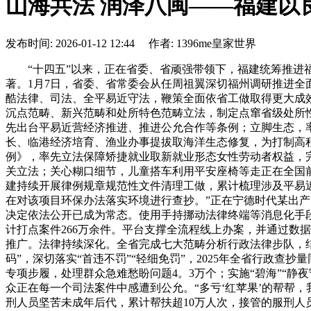
山海共法 润泽八闽——福建以
发布时间: 2026-01-12 12:44 作者: 1396me皇家世界
“十四五”以来，正在省委、省顽强带领下，福建统筹推进福
著。1月7日，省委、省常委会从任周祖翼深切福州调研推进
酷法律、司法、全平易近守法，鞭策全面依省工做取得更大成
沉点范畴、新兴范畴和处所特色范畴立法，制定点窜省级处所性
先出台平易近营经济推进、推进公允合作等条例；立脚生态，
长、临港经济培育、渔业办事提拔取海洋生态修复，为打制高
例》，率先立法保障矫捷就业取新就业形态女性劳动者权益，完
关立法；关心糊口细节，儿童搭车利用平安座椅等走正在全国
建持续开展律例规章规范性文件清理工做，累计梳理涉及平易近
在对该项目环保办法落实环境进行查抄。”正在宁德时代某出产
决定依法公开已成为常态。使用手持挪动法律终端等消息化手段
计打点案件266万余件。平台支撑全流程线上办案，并通过数
推广。法律持续深化。全省完成七大范畴分析行政法律步队，结
码”，深切落实“首违不罚”“轻细免罚”，2025年全省行政查
专项步履，处理群众急难愁盼问题4。3万个；实施“碧海”“
众正在每一个司法案件中感遭到公允。“多亏‘红苹果’的帮帮
刑人员坚苦未成年后代，累计帮扶超10万人次，接管的服刑人