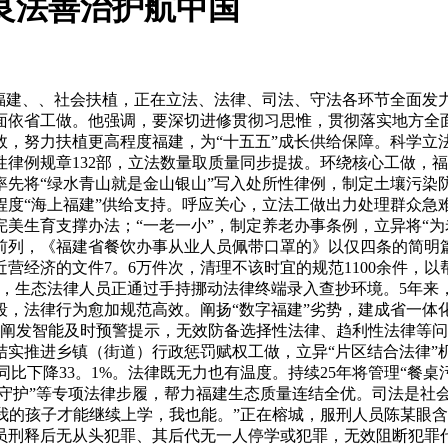
良法善治护航中国
建、、社会扶植，正在立法、法律、司法、守法各环节全面发
全面依省工做。他强调，要深切进修贯彻习思惟，贯彻落实地方全
效，努力扶植更高程度福建，为“十五五”成长供给保障。科学立
律例规章132部，立法数量取质量同步提拔。环绕核心工做，
率先将“绿水青山就是金山银山”写入处所性律例，制定土壤污染
程度“海上福建”供给支持。呼应关心，立法工做出力处理群众急
美生育支撑办法；“一老一小”，制定养老办事条例，立异将“为
前列，《福建省餐饮办事从业人员佩带口罩的》以仅四条的简明
营经济的文件7。6万件次，清理不该时宜的规范1100余件，
，生态法律人员正通过手持挪动法律终端录入查抄环境。5年来
，法律行为愈加规范高效。阐扬“数字福建”劣势，建成省一体
据阐发智能及时预警提示，无效防备选择性法律、趋利性法律等
实推进乡镇（街道）行政惩罚赋权工做，立异“片区结合法律”机制
抄量同比下降33。1%。法律既无力也有温度。持续25年将管理“
静夜守护”等专项法律步履，帮力福建生态质量连结全优。司法是
，我的孩子才能继续上学，我也能。”正在榕城，服刑人员陈某眼
员刑释后无从头犯罪、其后代无一人停学或犯罪，无效阻断犯罪代际