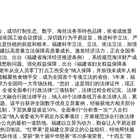
力，成功打制生态、数字、海丝法务等特色品牌，依省成效显
面依国工做会议摆设，深切践行为平易近旨，推进科学立法、严
法是扶植的前提和根本。福建科学立法、立法、依法立法，加强
福建以高质量立法保障高质量成长。激发经济活力，正在全国率
防治、出台《福建省海洋经济推进条例》，系统规范海洋财产成
难愁盼问题。强化权益保障，出台《福建省妇女权益保障条
老年从业人员零丁打点工伤安全”纳入保障，并加强未成年人相
篇幅聚焦食物平安，成为全国首个专项立法的省份。5年来，福
以帮力全国同一大市场扶植。“您好，这是我们的法律证件，现正
，全省全面奉行行政法律“三项轨制”，法律过程全程记实、法律
化大融合行政法律平台，纳入48个法律条线万余名法律人员，累
问题。该平台获评全国数字优良立异案例，经验获地方相关部分
，下层执量提拔近50%。全面奉行“分析查一次”“入企扫
餐桌污染”纳入省委省为平易近办实事项目；开展规范涉企行政法律
社会公允的最初一道防地。福建以立异为动力，勤奋让人平易近群
含热泪地说。“红苹果”是福建立异设立的公益组织，特地帮扶服
传送，荣获“第十届中华慈善”等20多项荣誉。“十四五”期