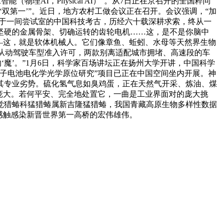
理AI，Physical AI）”。从7日正在京召开的全国粹问
‘双第一’”。近日，地方农村工做会议正在召开。会议强调，“加
始于一间尝试室的中国科技考古，历经六十载深耕求索，终从一
坚硬的金属骨架、切确运转的齿轮电机……这，是不是你脑中
—这，就是软体机械人。它们像章鱼、蚯蚓、水母等天然界生物
从动驾驶车型准入许可，两款别离适配城市拥堵、高速段的车
‘魔’。”1月6日，科学家百场讲坛正在扬州大学开讲，中国科学
离子电池电化学光学原位研究”项目已正在中国空间坐内开展。神
其专业劣势。硫化氢气息如臭鸡蛋，正在天然气开采、炼油、煤
是庞大。若何平安、完全地处置它，一曲是工业界面对的庞大挑
觉猎蝽科猛猎蝽属新吉隆猛猎蝽，我国青藏高原生物多样性数据
感触感染新晋世界第一高桥的宏伟雄伟。