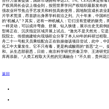
合作力显著提拔，国际市场拥有率达23。1%。CES历来是察看前
产权局局长会议上领会到，按照世界学问产权组织最新发布的《2
强农业环节焦点手艺攻关和科技高效使用，因地制宜成长农业新
片学术荒漠，昂首跻出身界学科前沿之列。六十年来，中国科
的“机械人”？其实，还有一种机械人：它们没有坚硬的躯壳
一样灵动，可以或许弯曲、舒展、钻入狭缝，展示出史无前例
型将正在、沉庆指定区域开展上试点。“激光不是天然光，它是人
院院士、传授姚建铨向现场听众分享了本人60年的科研过程取
舟二十一号航天员乘组配合正在轨操做该项目尝试，此中，中
化工中大量发生。它不只有毒，更是构成酸雨的“首恶”之一。
和。从生态部获悉，日前，南京科学研究所秦卫华、王涛研究
库再添新。“人类工程取大天然的完满融合！”不久前，贵州
返回
关于我们
食品安全资讯