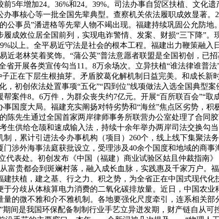
离较前5年增加24。36%和24。39%。司法办事自贸区扶植、
事核心等一批全国先辈典型。查察机关依法履职成效显著。202
的公事员”潘进格等先辈人物不竭出现。福建持续巩固公允防地。
履成效位居全国前列，实现电诈警情、发案、财损“三下降”。现
9%以上。全平易近守法是社会的根本工程。福建出力鞭策融入日
近老林笑着奖饰。“蒲公英”普法意愿者联盟是全国初创，已招募
，全省开展各类宣传勾当11。8万余场次。立异扶植“谁法律谁普
子正在下层生根抽芽。矛盾胶葛化解机制日益完美。和成长新时代“
化，初创依法处置事项“五化”“四到位”线项做法入选全国典型案
帮案件8。6万件，为群众丧失约7亿元。开展“百所联百会”“取
办事国度大局。福建充实阐扬对特劣势和“海丝”焦点区劣势，积
资的陈先生通过全国首家两岸律师事务所联营办公室处理了合同胶
的考生供给仓颉和速成输入法，持续十余年举办两岸司法交换勾
，累计引进法令办事机构（项目）260个，线上线下集聚法务、
涉外海事法庭获批设立，受理涉及40余个国度和地域的商事海事
设立代表处。初创发布《中国（福建）商业试验区姑且仲裁指南
，从富贵都会到斑斓村落，融入成长血脉，实践惠及千家万户。
福建扶植，建之基、行之力、积之势，为全省正在中国式现代化
以便于分歧从体核算电力消费的二氧化碳排放量。近日，中国农
量量的微不雅和介不雅机制。各地要强化尺度牵引，连系相关部
”期间是我国环保配备制制行业手艺立异迸发期，财产链自从可控