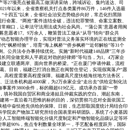
文化遗产等27项亮点被最高工做演讲采纳，跨域诉讼、集约送达、司
1年以来，全省查察机关打点各类案件86万件，146件入选最
“十四五”以来，全省社会治安态势稳步向好，常态化扫黑除
行命案、“两抢”案件连结全破，违法犯罪警情、命案立案数、
常糊口，让卑法守法用法成为社会风尚。“‘蒲公英’意愿者用闽
意愿者17。9万余人，鞭策普法工做从“从导”转向“群众共
法”动态智能办理平台，实现对普法义务落实环境的正在线监测全
枫桥经验”，培育“海上枫桥”“侨乡枫桥”“近邻解纷”等31个
例。公共法令办事持续优化。实施“新时代福建148品牌”三年步
成长同业做党和人平易近对劲的好律师”等勾当，为1。4万家企
极建立联通两岸、面向世界的桥梁。“正在厦门申请仲裁，流程
葛。目前，福建已打消台胞正在闽暂住登记，实现假寓落户“愿
当。高程度需要高程度保障。福建高尺度扶植海丝地方法务区，
泛法务机构超4000家，为2万余家企业“走出去”供给定制化法
案件3800余件，标的额超619亿元。成功承办首届“一带
》，填补我国自贸区和商业港姑且仲裁实践的空白。潮起东南，
福建将一直沿着习思惟的标的目的，深切贯彻习总对全面依国工
扶植中奋怯抢先供给的保障。日前，生态部取国度统计局结合印
业科学院农产物加工研究所结合国表里科研团队，系统了小麦基因
分人工智能终端智能化分级尺度制定和产物智能化品级认定等环
率超90%，焦点专利数量全球第一，手艺配备程度跃升，国际