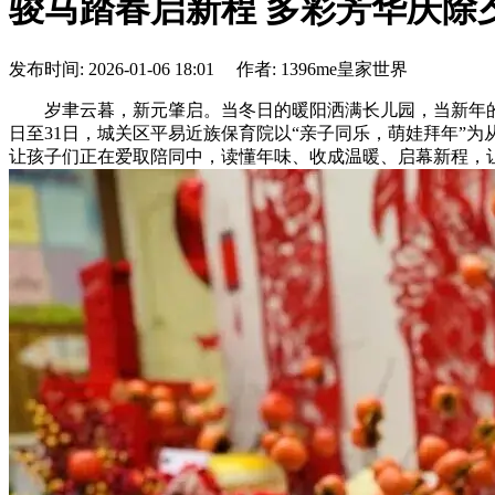
骏马踏春启新程 多彩芳华庆除
发布时间: 2026-01-06 18:01 作者: 1396me皇家世界
岁聿云暮，新元肇启。当冬日的暖阳洒满长儿园，当新年的钟声
日至31日，城关区平易近族保育院以“亲子同乐，萌娃拜年”
让孩子们正在爱取陪同中，读懂年味、收成温暖、启幕新程，