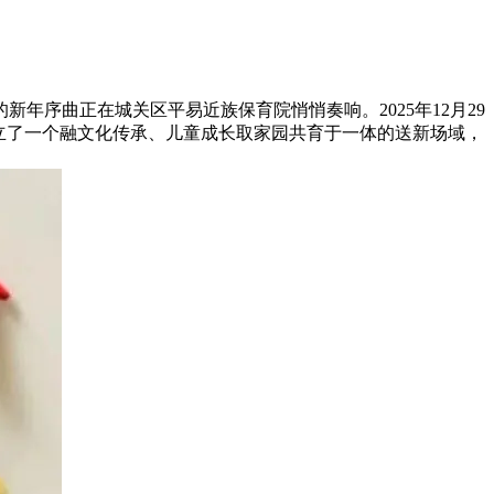
序曲正在城关区平易近族保育院悄悄奏响。2025年12月29
建立了一个融文化传承、儿童成长取家园共育于一体的送新场域，