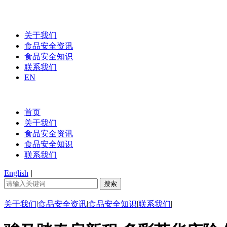
关于我们
食品安全资讯
食品安全知识
联系我们
EN
首页
关于我们
食品安全资讯
食品安全知识
联系我们
English
|
关于我们
|
食品安全资讯
|
食品安全知识
|
联系我们
|