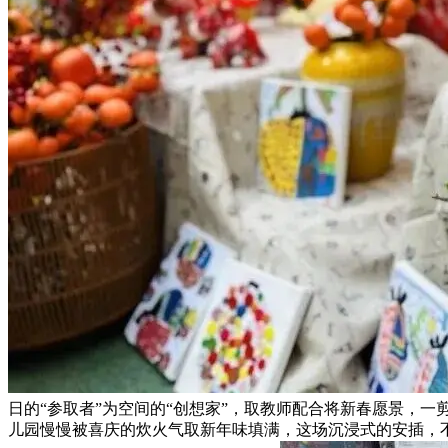
日的“参取者”为空间的“创想家”，取教师配合将新春愿景，
儿园慢慢被喜庆的炊火气取新年味填满，这场沉浸式的安插，