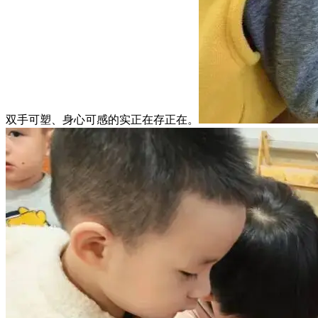
双手可塑、身心可感的实正在存正在。