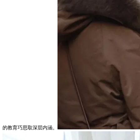
的教育巧思取深层内涵。