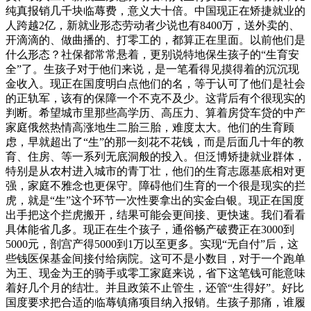
纯真报销几千块临蓐费，意义大十倍。中国现正在矫捷就业的
人跨越2亿，新就业形态劳动者少说也有8400万，送外卖的、
开滴滴的、做曲播的、打零工的，都算正在里面。以前他们是
什么形态？社保都常常悬着，更别说特地保生孩子的“生育安
全”了。生孩子对于他们来说，是一笔看得见摸得着的沉沉现
金收入。现正在国度明白点他们的名，等于认可了他们是社会
的正轨军，该有的保障一个不克不及少。这背后有个很现实的
判断。希望城市里那些高学历、高压力、算着房贷车贷的中产
家庭俄然热情高涨地生二胎三胎，难度太大。他们的生育顾
虑，早就超出了“生”的那一刻花不花钱，而是后面几十年的教
育、住房、等一系列无底洞般的投入。但泛博矫捷就业群体，
特别是从农村进入城市的青丁壮，他们的生育志愿基底相对更
强，家庭不雅念也更保守。障碍他们生育的一个很是现实的拦
虎，就是“生”这个环节一次性要拿出的实金白银。现正在国度
出手把这个拦虎搬开，结果可能会更间接、更快速。我们看看
具体能省几多。现正在生个孩子，通俗畅产破费正在3000到
5000元，剖宫产得5000到1万以至更多。实现“无自付”后，这
些钱医保基金间接付给病院。这可不是小数目，对于一个跑单
为王、现金为王的骑手或零工家庭来说，省下这笔钱可能意味
着好几个月的结壮。并且政策不止管生，还管“生得好”。好比
国度要求把合适的临蓐镇痛项目纳入报销。生孩子那痛，谁履