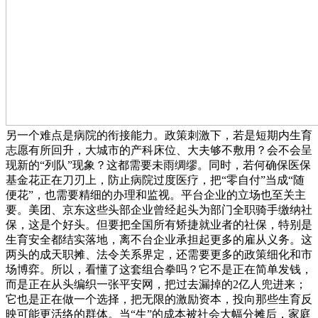
另一个难点是病院的衔接能力。政策刺激下，若是短期内生育
志愿有所回升，大城市的产科床位、大夫够不敷用？会不会呈
现新的“列队”现象？这都需要未雨绸缪。同时，若何确保医保
基金花正在刀刃上，防止病院过度医疗，把“零自付”当成“随
便花”，也需要精细的办理和监视。平台企业的立场也至关主
要。美团、京东这些头部企业曾经起头为部门全职骑手缴纳社
保，这是个好头。但要把全国所有矫捷就业者的社保，特别是
生育安全都结实落地，离不台企业承担起更多的雇从义务。这
两头的成天职摊、法令关系界定，还需要更多的政策细化和市
场博弈。所以，看懂了这套组合拳吗？它不是正在简单发钱，
而是正在从头编织一张平安网，把过去漏掉的2亿人兜进来；
它也是正在做一个选择，把无限的激励资本，投向那些生育反
映可能更活络的群体。当“生”的成本被社会大幅分摊后，家庭