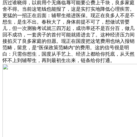
历过谁晓得，以前用个无痛临蓐可能要公费上千块，良多家庭
舍不得。当前这笔钱也能报了，这是实打实地降低心理疾苦。
更猛的一招正在后面：辅帮生殖进医保。现正在良多人不是不
想生，是生不出。春秋大了，身体前提不可了，想做试管婴
儿，但一次测验考试就三四万起，成功率还不是百分百，做几
回不成功，一套房子的首付可能就搭进去了。这种经济压力间
接掐灭了良多家庭的但愿。现正在国度把这笔费用也纳入报销
范畴，留意，是“医保政策范畴内”的费用。这的信号很是明
白：只需你想生，国度从手艺上、经济上都给你托底，从天然
怀不上到辅帮生，再到最初生出来，链条给你打通。