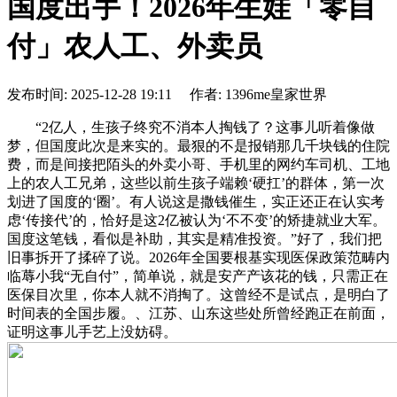
国度出手！2026年生娃「零自
付」农人工、外卖员
发布时间: 2025-12-28 19:11 作者: 1396me皇家世界
“2亿人，生孩子终究不消本人掏钱了？这事儿听着像做
梦，但国度此次是来实的。最狠的不是报销那几千块钱的住院
费，而是间接把陌头的外卖小哥、手机里的网约车司机、工地
上的农人工兄弟，这些以前生孩子端赖‘硬扛’的群体，第一次
划进了国度的‘圈’。有人说这是撒钱催生，实正还正在认实考
虑‘传接代’的，恰好是这2亿被认为‘不不变’的矫捷就业大军。
国度这笔钱，看似是补助，其实是精准投资。”好了，我们把
旧事拆开了揉碎了说。2026年全国要根基实现医保政策范畴内
临蓐小我“无自付”，简单说，就是安产产该花的钱，只需正在
医保目次里，你本人就不消掏了。这曾经不是试点，是明白了
时间表的全国步履。、江苏、山东这些处所曾经跑正在前面，
证明这事儿手艺上没妨碍。