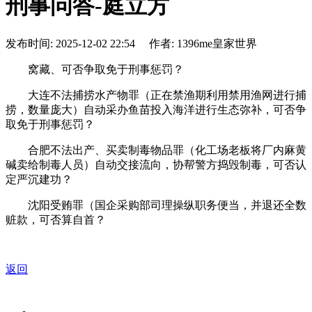
刑事问答-庭立方
发布时间: 2025-12-02 22:54 作者: 1396me皇家世界
窝藏、可否争取免于刑事惩罚？
大连不法捕捞水产物罪（正在禁渔期利用禁用渔网进行捕
捞，数量庞大）自动采办鱼苗投入海洋进行生态弥补，可否争
取免于刑事惩罚？
合肥不法出产、买卖制毒物品罪（化工场老板将厂内麻黄
碱卖给制毒人员）自动交接流向，协帮警方捣毁制毒，可否认
定严沉建功？
沈阳受贿罪（国企采购部司理操纵职务便当，并退还全数
赃款，可否算自首？
返回
关于我们