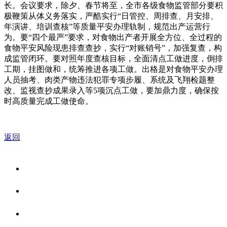
长。会议要求，除夕、春节将至，全市各级食物监管部分要积
极鞭策从体义务落实，严酷实行“日管控、周排查、月安排、
年演讲、培训查核”等质量平安办理轨制，规范出产运营行
为。要“四个最严”要求，对食物出产者开展全方位、全过程的
食物平安风险现患排查查抄，实行“对账销号”，加强复查，构
成监管闭环。要对照年度查核目标，全面清点工做进度，倒排
工期，挂图做和，统筹推进各项工做。出格是对食物平安办理
人员抽考、肉类产物违法犯罪专项步履、系统及飞翔检题整
改、监视查抄成果录入等5项沉点工做，要加鼎力度，确保按
时高质量完成工做使命。
返回
关于我们
食品安全资讯
食品安全知识