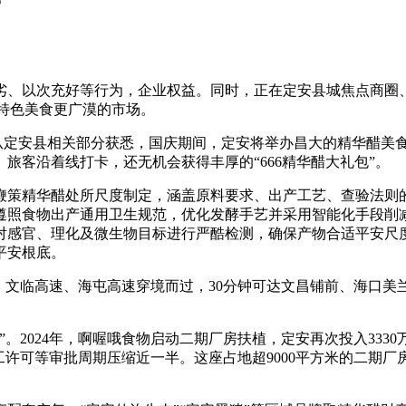
？
以次充好等行为，企业权益。同时，正在定安县城焦点商圈、
所特色美食更广漠的市场。
从定安县相关部分获悉，国庆期间，定安将举办昌大的精华醋美
旅客沿着线打卡，还无机会获得丰厚的“666精华醋大礼包”。
策精华醋处所尺度制定，涵盖原料要求、出产工艺、查验法则的
遵照食物出产通用卫生规范，优化发酵手艺并采用智能化手段削
对感官、理化及微生物目标进行严酷检测，确保产物合适平安尺度
平安根底。
文临高速、海屯高速穿境而过，30分钟可达文昌铺前、海口美兰
2024年，啊喔哦食物启动二期厂房扶植，定安再次投入333
工许可等审批周期压缩近一半。这座占地超9000平方米的二期