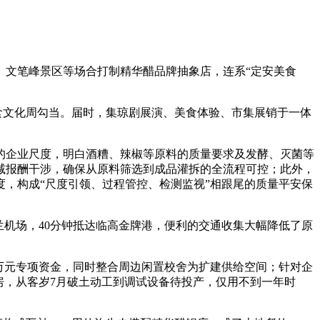
文笔峰景区等场合打制精华醋品牌抽象店，连系“定安美食
食文化周勾当。届时，集琼剧展演、美食体验、市集展销于一体
企业尺度，明白酒糟、辣椒等原料的质量要求及发酵、灭菌等
减报酬干涉，确保从原料筛选到成品灌拆的全流程可控；此外，
，构成“尺度引领、过程管控、检测监视”相跟尾的质量平安保
机场，40分钟抵达临高金牌港，便利的交通收集大幅降低了原
0万元专项资金，同时整合周边闲置校舍为扩建供给空间；针对企
厂房，从客岁7月破土动工到调试设备待投产，仅用不到一年时