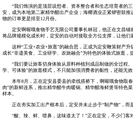
“我们饰演的是顶层设想者、资本整合者和生态培育者的三沉
安，成为本地第二家精华醋出产企业；海椰酒业正紧锣密鼓推
物的订单更是排至12月份。
定安啊喔哦食物手艺无限公司董事长林冠，他正在文昌铺前长
将品牌规模化成长时，定安的自动对接取全方位支撑，让他们
这种“工业+农业+旅逛”的融合思，正成为定安鞭策财产升
成长“非遗美食、工业研学、农旅融合”为特色的体验式旅逛，
“我们要让旅客切身体验从原料种植到成品制做的全过程。”
学、可体验”的旅逛模式，不只能加强消费者的黏性，还能无
本年8月，正在定安县委县的牵线搭桥下，啊喔哦食物取春阳
肉”的新鲜连系，推出精华醋牛肉暖锅、精华醋海鲜煲等特色菜
样本。
正在夯实加工出产根本后，定安并未止步于“制产物”，而是
“酸、辣、鲜、喷鼻，这味道太了！”正在定安，不少门客对