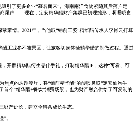
吸引了更多企业“慕名而来”。海南南洋食物紧随其后落户定
洽商尾声……现在，定安精华醋财产集群已初现雏形，啊喔哦食
情。2021年，当他取“铺前三婆”精华醋传承人李肖云打算
华醋工业参不雅景区，让旅客切身体验精华醋的制做过程。通过
开辟精华醋衍生品伴手礼，打制精华醋IP，这种“可看、可
焦点的从题餐厅，将“铺前精华醋”的酸喷鼻取“定安仙沟牛
了首个“精华醋+餐饮”消费场景，也为财产融合供给了可复制的
三财产延长，建立全链条成长生态。
溢”。