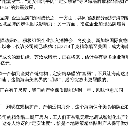
套空气，“定安仙沟牛肉”“定安黑猪”等区域品牌取精华醋财
+12”的共赢效应。
牌+企业品牌”协同成长之。一方面，共同省级部分设想“海南
区域品牌的辨识度取影响力；另一方面，指点企业加强品牌培育，
驱动策略。积极组织企业加入消博会、冬交会、新加坡国际食物
年以来，仅该公司就已成功出口2714千克精华醋至美国，成为海
长的新机缘。苏汝成暗示，正在将来，估计会有更多企业落地定
5亿元。
产物到全财产链结构，定安精华醋的“富丽”，不只让海南这
加速，这颗海南美食界的“明珠”，必将绽放出更耀眼的。
在有了尺度，我们的产物保质期能达到一年，风味也愈加同一。
建厂，到现在规模扩产、产物远销海外，这个海南保守美食物牌正
精华醋二期厂房内，工人们正杂乱无章地调试智能化出产设备。这
。这令人惊讶的“定安速度”，恰是本地鞭策精华醋财产从保守做