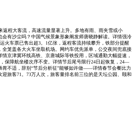
来返程大客流，高速流量显著上升。多地有雨、雨夹雪或小
天也会有沙尘吗？中国气候景象形象阐发师唐晓静解读。详情强冷
春运火车票已售出超3。1亿张，返程客流持续攀升，铁部分提醒
，全笼盖各大火车坐取机场。网约车优先派单，公交夜间兜底接
详情京津冀环线高铁、京唐城际等铁投用，区域通勤大幅提速，
，保障航坐楼次序不变。详情节后尾号限行24日起恢复，24—
炙、肠胃不适，辞别“节后分析征”能够如许做——详情春节会餐比力
迎旅客71。73万人次，旅客量排名前三位的是天坛公园、颐和