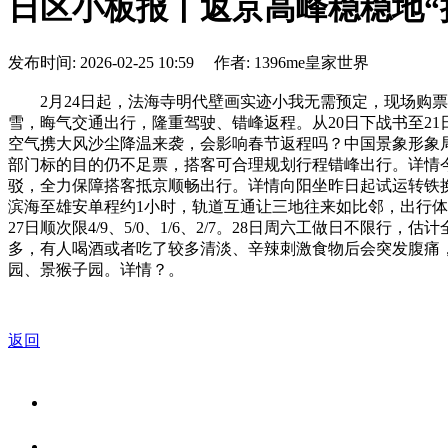
日区小板报丨返京高峰稳稳地“
发布时间: 2026-02-25 10:59 作者: 1396me皇家世界
2月24日起，法海寺明代壁画实迹小我无需预定，现场购票
雪，晦气交通出行，隆重驾驶、错峰返程。从20日下战书至2
空气携大风沙尘降温来袭，会影响春节返程吗？中国景象形象局景
部门标的目的仍不足票，搭客可合理规划行程错峰出行。详情
驳，全力保障搭客抵京顺畅出行。详情向阳坐昨日起试运转铁
滨海至雄安单程约1小时，轨道互通让三地往来如比邻，出行体
27日顺次限4/9、5/0、1/6、2/7。28日周六工做日
多，有人喝酒或者吃了较多清淡、辛辣刺激食物后会突发腹痛，
园、景猴子园。详情？。
返回
关于我们
食品安全资讯