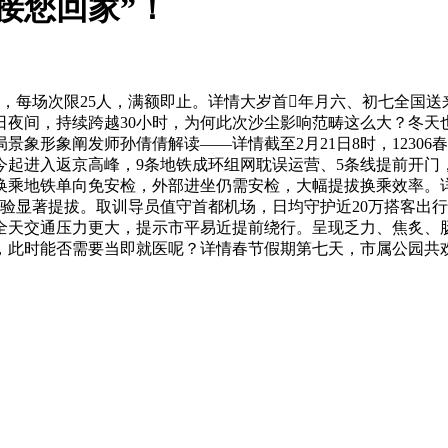
接您回家”！
，每场次限25人，满额即止。详情大岁首年月六、初七全国送
1日夜间，持续跨越30小时，为何此次沙尘影响范畴这么大？冬
象形象阐发师孙倩倩解读——详情截至2月21日8时，12306
今起进入返京高峰，9条地铁成环组网耽误运营、5条线提前开门
换乘地铁单向免安检，外部进坐仍需安检，大幅提拔换乘效率。
验显著提拔。取训导员值守首都机场，日均守护近20万搭客出行
不限行，估计全天交通压力更大，提示市平易近提前绕行。呈现乏力、焦
此时能否需要当即就医呢？详情春节假期第七天，市属公园共欢