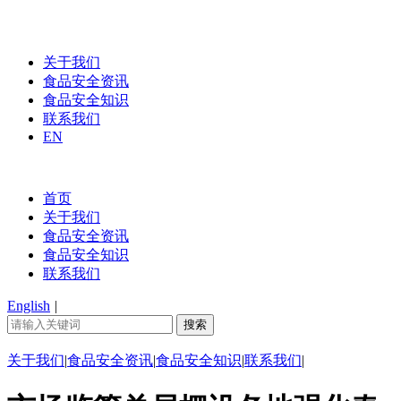
关于我们
食品安全资讯
食品安全知识
联系我们
EN
首页
关于我们
食品安全资讯
食品安全知识
联系我们
English
|
关于我们
|
食品安全资讯
|
食品安全知识
|
联系我们
|