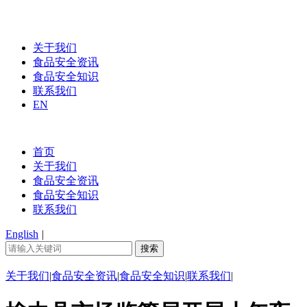
关于我们
食品安全资讯
食品安全知识
联系我们
EN
首页
关于我们
食品安全资讯
食品安全知识
联系我们
English
|
关于我们
|
食品安全资讯
|
食品安全知识
|
联系我们
|