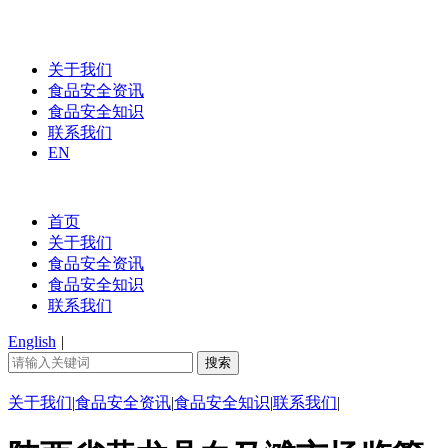
关于我们
食品安全资讯
食品安全知识
联系我们
EN
首页
关于我们
食品安全资讯
食品安全知识
联系我们
English
|
关于我们
|
食品安全资讯
|
食品安全知识
|
联系我们
|