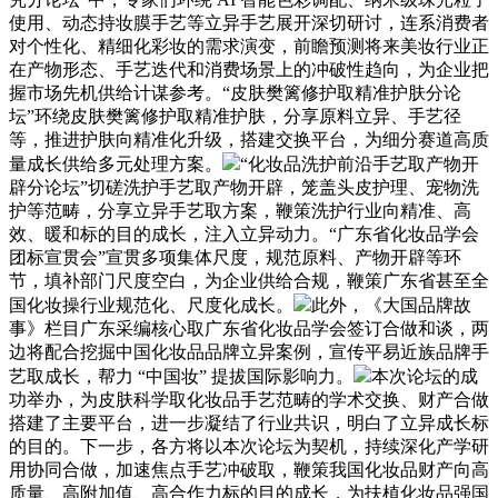
使用、动态持妆膜手艺等立异手艺展开深切研讨，连系消费者
对个性化、精细化彩妆的需求演变，前瞻预测将来美妆行业正
在产物形态、手艺迭代和消费场景上的冲破性趋向，为企业把
握市场先机供给计谋参考。“皮肤樊篱修护取精准护肤分论
坛”环绕皮肤樊篱修护取精准护肤，分享原料立异、手艺径
等，推进护肤向精准化升级，搭建交换平台，为细分赛道高质
量成长供给多元处理方案。
“化妆品洗护前沿手艺取产物开
辟分论坛”切磋洗护手艺取产物开辟，笼盖头皮护理、宠物洗
护等范畴，分享立异手艺取方案，鞭策洗护行业向精准、高
效、暖和标的目的成长，注入立异动力。“广东省化妆品学会
团标宣贯会”宣贯多项集体尺度，规范原料、产物开辟等环
节，填补部门尺度空白，为企业供给合规，鞭策广东省甚至全
国化妆操行业规范化、尺度化成长。
此外，《大国品牌故
事》栏目广东采编核心取广东省化妆品学会签订合做和谈，两
边将配合挖掘中国化妆品品牌立异案例，宣传平易近族品牌手
艺取成长，帮力 “中国妆” 提拔国际影响力。
本次论坛的成
功举办，为皮肤科学取化妆品手艺范畴的学术交换、财产合做
搭建了主要平台，进一步凝结了行业共识，明白了立异成长标
的目的。下一步，各方将以本次论坛为契机，持续深化产学研
用协同合做，加速焦点手艺冲破取，鞭策我国化妆品财产向高
质量、高附加值、高合作力标的目的成长，为扶植化妆品强国