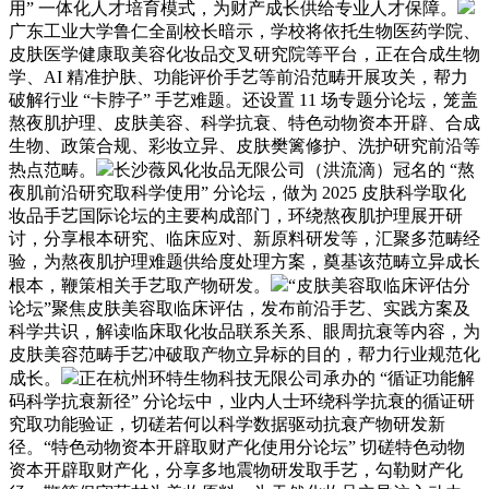
用” 一体化人才培育模式，为财产成长供给专业人才保障。
广东工业大学鲁仁全副校长暗示，学校将依托生物医药学院、
皮肤医学健康取美容化妆品交叉研究院等平台，正在合成生物
学、AI 精准护肤、功能评价手艺等前沿范畴开展攻关，帮力
破解行业 “卡脖子” 手艺难题。还设置 11 场专题分论坛，笼盖
熬夜肌护理、皮肤美容、科学抗衰、特色动物资本开辟、合成
生物、政策合规、彩妆立异、皮肤樊篱修护、洗护研究前沿等
热点范畴。
长沙薇风化妆品无限公司（洪流滴）冠名的 “熬
夜肌前沿研究取科学使用” 分论坛，做为 2025 皮肤科学取化
妆品手艺国际论坛的主要构成部门，环绕熬夜肌护理展开研
讨，分享根本研究、临床应对、新原料研发等，汇聚多范畴经
验，为熬夜肌护理难题供给度处理方案，奠基该范畴立异成长
根本，鞭策相关手艺取产物研发。
“皮肤美容取临床评估分
论坛”聚焦皮肤美容取临床评估，发布前沿手艺、实践方案及
科学共识，解读临床取化妆品联系关系、眼周抗衰等内容，为
皮肤美容范畴手艺冲破取产物立异标的目的，帮力行业规范化
成长。
正在杭州环特生物科技无限公司承办的 “循证功能解
码科学抗衰新径” 分论坛中，业内人士环绕科学抗衰的循证研
究取功能验证，切磋若何以科学数据驱动抗衰产物研发新
径。“特色动物资本开辟取财产化使用分论坛” 切磋特色动物
资本开辟取财产化，分享多地震物研发取手艺，勾勒财产化