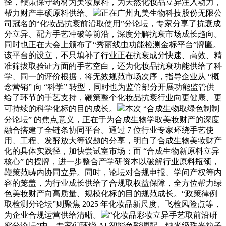
径，鞭策保守药材为美妆原料，为天然化妆品立异注入动力，
帮力财产丰硕原料供给。
正在广州丸美生物科技股份无限公
司冠名的“化妆品抗衰前沿取使用”分论坛，专家分享了抗衰成
分立异、配方手艺冲破等前沿，深度分解抗衰市场成长趋向。
同时也正在大会上颁布了“秀丽线虫功能检测金标平台”牌匾。
该平台的设立，不只填补了行业正在抗衰成分快速、高效、精
准筛拔取验证方面的手艺空白，还为化妆品抗衰功能供给了科
学、同一的评价根据，将无效规范市场次序，指导企业从 “概
念营销” 向 “科学” 转型，同时也为监管部分开展功能监管供
给了环节的手艺支持，鞭策整个化妆品抗衰行业向更健康、更
可持续的科学化标的目的成长。
本次 “合成生物取绿色制制
分论坛” 的焦点意义，正在于为合成生物学取美妆财产的深度
融合搭建了全链条协同平台。通过 7 位行业专家环绕手艺使
用、工程、发酵放大等议题的分享，明白了合成生物美妆财产
化的具体实践径，加快尝试室市场；而 “合成生物新原料立异
核心” 的授牌，进一步整合产学研资本以破解行业原料瓶颈，
鞭策范畴内协同立异。同时，论坛对合规申报、学问产权等内
容的笼盖，为行业成长供给了合规取权益保障，全方位帮力绿
色美妆财产向高质量、规模化标的目的规范成长。“政策律例
取检测分论坛”则聚焦 2025 年化妆品新尺度、飞检风险点等，
为企业合规运营供给清晰。
“化妆品彩妆立异手艺取前沿研
究分论坛”中，专家们环绕 AI 智能色彩调配、纳米级珠光粒子