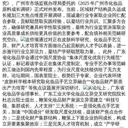
究》、广州市市场监视办理局委托的《2025 年广州市化妆品
原料成长调研》正式对外发布。当前，区域财产结构及久远成
长规划三大焦点维度开展调研，现诚邀行业专家取企业同仁配
合参取，贡献聪慧取实践经验，以凝结行业共识、汇聚多方合
力，确保研究兼具科学性取实操性，最终为行业监管决策取企
业高质量成长供给更具价值的主要参考，配合填补相关范畴研
究空白。
这些项通过对正在皮肤科学研究、化妆品手艺立
异、财产人才培育等方面做出凸起贡献的人才予以表扬，进一
步激刊行业立异活力，凝结产学研聪慧取力量。。此外，广东
省化妆品学会通过中国尺度协会 “集体尺度化优良行为规范”
认证，标记着该学会正在集体尺度制定、专业手艺办事等范畴
的工做达到国内先辈程度，为行业尺度化扶植供给了无力支
持。论坛期间，国表里院士、权势巨子专家、企业代表环绕
“皮肤科学根本研究取化妆品手艺立异融合”“化妆品财产新质
出产力培育” 等焦点议题展开深切研讨。
从论坛上，广东省
化妆品学会理事长、广东工业大学化妆品立异交叉研究院院长
杜志云院士提出，鞭策化妆品财产泉源立异需建立 “科技引
领、集群成长、人才支持” 三大系统：一是强化焦点手艺攻
关，加速 “中国成分” 研发取尺度化扶植，提拔财产焦点合作
力；二是优化财产集群结构，鞭策上下逛企业协同成长，构成
立异要素集聚效应；三是完美人才培育机制，成立 “产学研