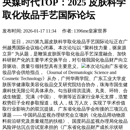
央媒时代TOP：2025 皮肤科学
取化妆品手艺国际论坛
发布时间: 2026-01-17 11:34 作者: 1396me皇家世界
近日，2025第九届皮肤科学取化妆品手艺国际论坛正在广
州越秀国际会议核心闭幕。本次论坛以 “聚科技力量，驱泉源
立异” 为从题，是鞭策皮肤医学取化妆品手艺深度融合、加快
科研财产化的主要学术交换平台，对引领我国化妆品财产向立
异驱动、质量引领转型具有主要意义。
本次论坛由广东省化
妆品学会供给指点，《Journal of Dermatologic Science and
Cosmetic Technology》从办，广州华商学院、广东工业大学皮
肤医学健康取美容化妆品交叉研究院结合协办，珠海市国生健
康科技无限公司具体承办。勾当获得洪流滴、丸美、环特、合
成生物盟、完满（中国）、华测等近百家行业单元支撑，浩繁
权势巨子全程参取报道，线 人，线 万人次，实现了学术价值
取行业影响力的双沉提拔。广东省化妆品学会衔接的三项沉点
课题 —— 中国药品监视办理研究会立项的《化妆品用动物原
料前沿研究及质量规范的扶植》、国度药品监视办理局化妆品
风险评估沉点尝试室承担的《广东省化妆品财产成长示状研