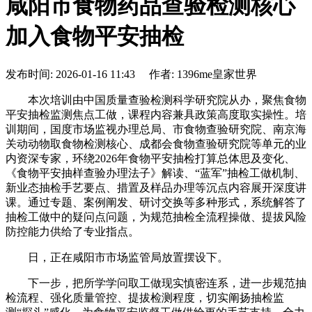
咸阳市食物药品查验检测核心
加入食物平安抽检
发布时间: 2026-01-16 11:43 作者: 1396me皇家世界
本次培训由中国质量查验检测科学研究院从办，聚焦食物
平安抽检监测焦点工做，课程内容兼具政策高度取实操性。培
训期间，国度市场监视办理总局、市食物查验研究院、南京海
关动动物取食物检测核心、成都会食物查验研究院等单元的业
内资深专家，环绕2026年食物平安抽检打算总体思及变化、
《食物平安抽样查验办理法子》解读、“蓝军”抽检工做机制、
新业态抽检手艺要点、措置及样品办理等沉点内容展开深度讲
课。通过专题、案例阐发、研讨交换等多种形式，系统解答了
抽检工做中的疑问点问题，为规范抽检全流程操做、提拔风险
防控能力供给了专业指点。
日，正在咸阳市市场监管局放置摆设下。
下一步，把所学学问取工做现实慎密连系，进一步规范抽
检流程、强化质量管控、提拔检测程度，切实阐扬抽检监