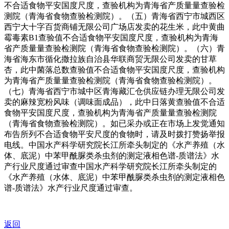
不合适食物平安国度尺度，查验机构为青海省产质量量查验检
测院（青海省食物查验检测院）。（五）青海省西宁市城西区
西宁大十字百货商铺无限公司广场店发卖的花生米，此中黄曲
霉毒素B1查验值不合适食物平安国度尺度，查验机构为青海
省产质量量查验检测院（青海省食物查验检测院）。（六）青
海省海东市循化撒拉族自治县华联商贸无限公司发卖的甘草
杏，此中菌落总数查验值不合适食物平安国度尺度，查验机构
为青海省产质量量查验检测院（青海省食物查验检测院）。
（七）青海省西宁市城中区青海藏汇仓供应链办理无限公司发
卖的麻辣宽粉风味（调味面成品），此中日落黄查验值不合适
食物平安国度尺度，查验机构为青海省产质量量查验检测院
（青海省食物查验检测院）。如已采办或正在市场上发觉通知
布告所列不合适食物平安尺度的食物时，请及时拨打赞扬举报
电线。中国水产科学研究院长江所牵头制定的《水产养殖（水
体、底泥）中苯甲酰脲类杀虫剂的测定液相色谱-质谱法》水
产行业尺度通过审查中国水产科学研究院长江所牵头制定的
《水产养殖（水体、底泥）中苯甲酰脲类杀虫剂的测定液相色
谱-质谱法》水产行业尺度通过审查。
返回